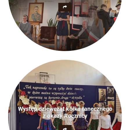
Występ dziewcząt kółka tanecznego
z okazji Rocznicy