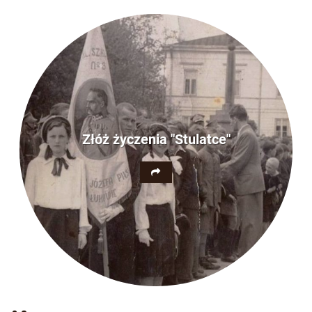
Złóż życzenia "Stulatce"