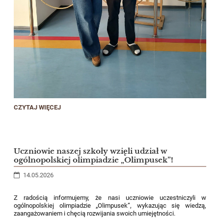
WIELKI
CZYTAJ WIĘCEJ
SUKCES
NASZEGO
UCZNIA!:
Uczniowie naszej szkoły wzięli udział w
ogólnopolskiej olimpiadzie „Olimpusek”!
14.05.2026
Z radością informujemy, że nasi uczniowie uczestniczyli w
ogólnopolskiej olimpiadzie „Olimpusek”, wykazując się wiedzą,
zaangażowaniem i chęcią rozwijania swoich umiejętności.