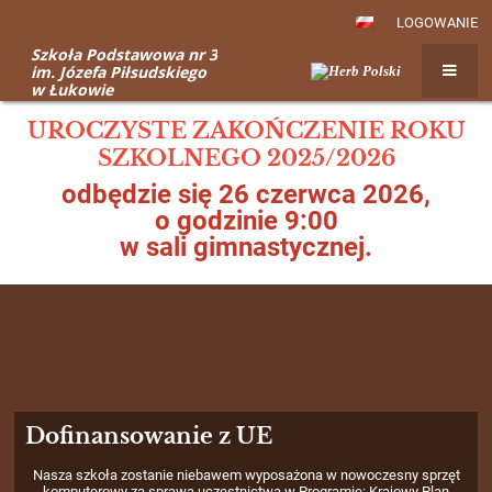
LOGOWANIE
Szkoła Podstawowa nr 3
im. Józefa Piłsudskiego
w Łukowie
Strona
UROCZYSTE ZAKOŃCZENIE ROKU
główna
SZKOLNEGO 2025/2026
odbędzie się 26 czerwca 2026,
o godzinie 9:00
w sali gimnastycznej.
Dofinansowanie z UE
Nasza szkoła zostanie niebawem wyposażona w nowoczesny sprzęt
komputerowy za sprawą uczestnictwa w Programie: Krajowy Plan