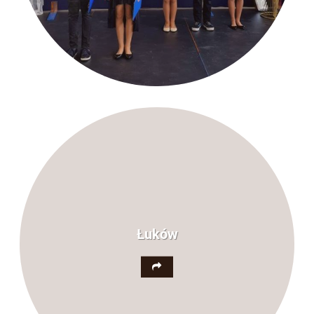
Łuków