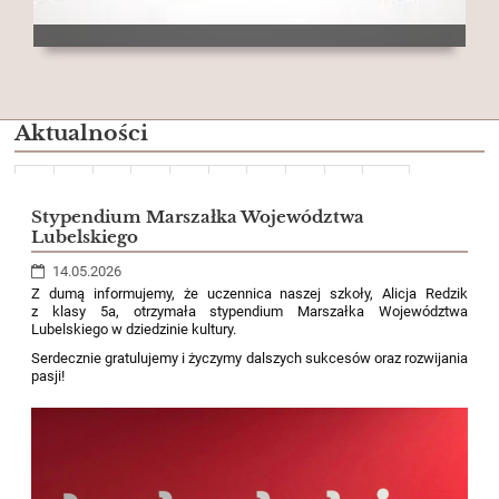
Aktualności
1
2
3
4
5
6
7
8
9
10
Dalej
Stypendium Marszałka Województwa
Lubelskiego
14.05.2026
Z dumą informujemy, że uczennica naszej szkoły, Alicja Redzik
z klasy 5a, otrzymała stypendium Marszałka Województwa
Lubelskiego w dziedzinie kultury.
Serdecznie gratulujemy i życzymy dalszych sukcesów oraz rozwijania
pasji!