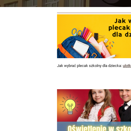
Państwowy
Powiatowy
Inspektor
Sanitarny
w
Jak wybrać plecak szkolny dla dziecka:
ulot
Łukowie