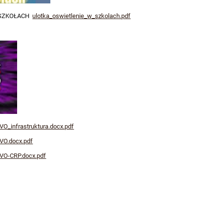
 SZKOŁACH
ulotka_oswietlenie_w_szkolach.pdf
O_infrastruktura.docx.pdf
VO.docx.pdf
VO-CRP.docx.pdf