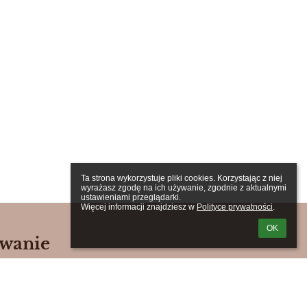
Ta strona wykorzystuje pliki cookies. Korzystając z niej 
wyrażasz zgodę na ich używanie, zgodnie z aktualnymi 
ustawieniami przeglądarki.

Więcej informacji znajdziesz w 
Polityce prywatności
.
OK
wanie
zwa
ka:
ło: