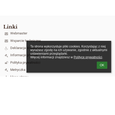
Linki
Webmaster
Wsparcie techniczne
Ta strona wykorzystuje pliki cookies. Korzystając z niej 
Deklaracja dostępności
wyrażasz zgodę na ich używanie, zgodnie z aktualnymi 
ustawieniami przeglądarki.

Informacje prawne
Więcej informacji znajdziesz w 
Polityce prywatności
.
Polityka prywatności
OK
Metryczka
Mapa strony
O szkole
Kontakt
Aktualności
Kontakt
Szkoła Podstawowa nr 3 im. Józefa Piłsudskiego w Łukowie