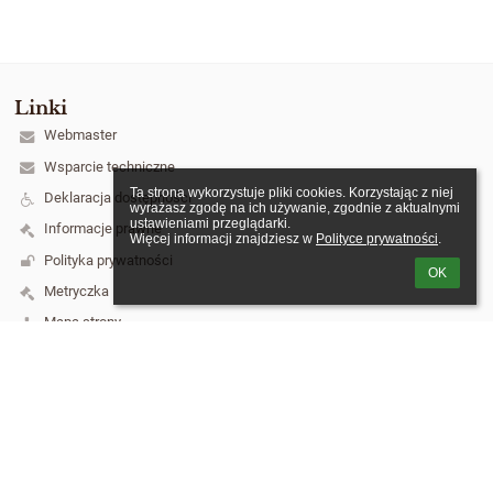
Linki
Webmaster
Wsparcie techniczne
Ta strona wykorzystuje pliki cookies. Korzystając z niej 
Deklaracja dostępności
wyrażasz zgodę na ich używanie, zgodnie z aktualnymi 
ustawieniami przeglądarki.

Informacje prawne
Więcej informacji znajdziesz w 
Polityce prywatności
.
Polityka prywatności
OK
Metryczka
Mapa strony
O szkole
Kontakt
Aktualności
Kontakt
Szkoła Podstawowa nr 3 im. Józefa Piłsudskiego w Łukowie