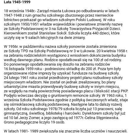
Lata 1945-1999
18 września 1948r.- Zarząd miasta Łukowa po odbudowaniu w latach
1947-1948 z ruin gmachu szkolnego zburzonego przez niemieckie
lotnictwo przekazał go władzom szkolnym Polski Ludowej. W roku
szkolnym 1950/1951 władze wojewódzkie i powiatowe zmieniły nazwę
ze Szkoły Podstawowej nr 3 na Szkołę Towarzystwa Przyjaciół Dzieci.
Kierownikiem został Stanisław Sokół. Szkoła liczyła 440 dzieci, które
uczyły się w 9 salach lekcyjnych na dwie zmiany.
W 1956r. w październiku nazwa szkoły ponownie została zmieniona
ze Szkoły TPD na Szkołę Podstawową nr 3 w Łukowie. 20 kwietnia 1958 r.
na zebraniu rodzicielskim wystąpiono z wnioskiem dokończenia budynku
według dawnego planu. Rodzice opodatkowali się na 100 zł od rodziny.
Do ponownego opodatkowania się doszło na zebraniu rodziców
16 listopada 1959 roku - podniesiono składkę do 200 zł. Poza tym były
organizowane różne imprezy by uzyskać fundusze na budowę szkoły.
24 lutego 1961 roku został przedłożony projekt planu rozbudowy szkoły
miejscowym władzom. Nie został on jednak zrealizowany, bo plany
urbanistyczne miasta przewidywały budowę szkoły w innym miejscu,
ze względu na małą powierzchnię posiadanego placu i bliskość stacji PKP.
Podjęto wówczas decyzję o gruntownym remoncie szkoły. W 1963 roku, 1
września Szkoła Podstawowa zgodnie z polityką ówczesnych władz, staje
się ośmioklasową szkołą podstawową. Następne lata to dalszy rozwój
szkoły. Od roku szkolnego 1978/79 szkoła liczyła już 13 pracowni, salę
gimnastyczną, świetlicę, bibliotekę i harcówki. Dyrektorem szkoły był już
od 10 lat Jerzy Zomer, a jego zastępcą od 1977r.-Celina Stępniewska.
Grono pedagogiczne liczyło 19 osób.
W latach 1981- 1989 zwiększyła się znacznie liczba uczniów i nauczycieli.