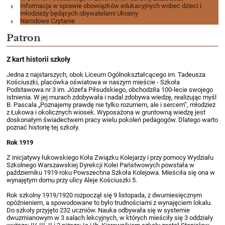
Informacja w sprawie obowiązków edukacyjnych wobec dzieci i
młodzieży będących obywatelami Ukrainy
Narodowe Czytanie
Patron
Z kart historii szkoły
Jedna z najstarszych, obok Liceum Ogólnokształcącego im. Tadeusza
Kościuszki, placówka oświatowa w naszym mieście - Szkoła
Podstawowa nr 3 im. Józefa Piłsudskiego, obchodziła 100-lecie swojego
istnienia. W jej murach zdobywała i nadal zdobywa wiedzę, realizując myśl
B. Pascala „Poznajemy prawdę nie tylko rozumem, ale i sercem”, młodzież
z Łukowa i okolicznych wiosek. Wyposażona w gruntowną wiedzę jest
doskonałym świadectwem pracy wielu pokoleń pedagogów. Dlatego warto
poznać historię tej szkoły.
Rok 1919
Z inicjatywy łukowskiego Koła Związku Kolejarzy i przy pomocy Wydziału
Szkolnego Warszawskiej Dyrekcji Kolei Państwowych powstała w
październiku 1919 roku Powszechna Szkoła Kolejowa. Mieściła się ona w
wynajętym domu przy ulicy Aleje Kościuszki 5.
Rok szkolny 1919/1920 rozpoczął się 9 listopada, z dwumiesięcznym
opóźnieniem, a spowodowane to było trudnościami z wynajęciem lokalu.
Do szkoły przyjęto 232 uczniów. Nauka odbywała się w systemie
dwuzmianowym w 3 salach lekcyjnych, w których mieściły się 3 oddziały