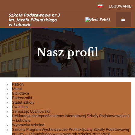
LOGOWANIE
Szkoła Podstawowa nr 3
im. Józefa Piłsudskiego
w Łukowie
Nasz profil
Nasz
Patron
Mural
profil
Biblioteka
Podręczniki
Statut szkoły
Świetlica
Samorząd Uczniowski
Deklaracja dostępności strony internetowej Szkoły Podstawowej nr 3
w Łukowie
Wyprawka szkolna
Szkolny Program Wychowawczo-Profilaktyczny Szkoły Podstawowej
nr 3 im. J. Piłsudskiego w Łukowie rok szkolny 2025/2026