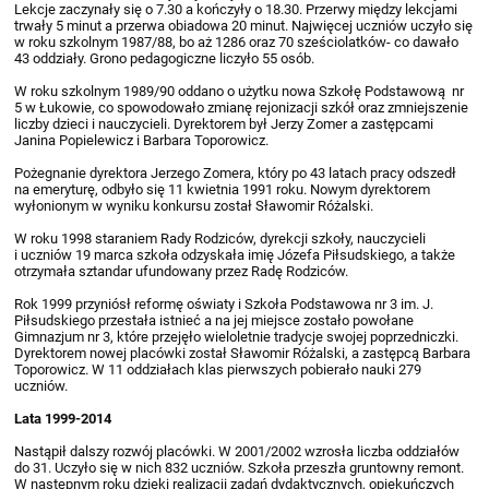
Lekcje zaczynały się o 7.30 a kończyły o 18.30. Przerwy między lekcjami
trwały 5 minut a przerwa obiadowa 20 minut. Najwięcej uczniów uczyło się
w roku szkolnym 1987/88, bo aż 1286 oraz 70 sześciolatków- co dawało
43 oddziały. Grono pedagogiczne liczyło 55 osób.
W roku szkolnym 1989/90 oddano o użytku nowa Szkołę Podstawową nr
5 w Łukowie, co spowodowało zmianę rejonizacji szkół oraz zmniejszenie
liczby dzieci i nauczycieli. Dyrektorem był Jerzy Zomer a zastępcami
Janina Popielewicz i Barbara Toporowicz.
Pożegnanie dyrektora Jerzego Zomera, który po 43 latach pracy odszedł
na emeryturę, odbyło się 11 kwietnia 1991 roku. Nowym dyrektorem
wyłonionym w wyniku konkursu został Sławomir Różalski.
W roku 1998 staraniem Rady Rodziców, dyrekcji szkoły, nauczycieli
i uczniów 19 marca szkoła odzyskała imię Józefa Piłsudskiego, a także
otrzymała sztandar ufundowany przez Radę Rodziców.
Rok 1999 przyniósł reformę oświaty i Szkoła Podstawowa nr 3 im. J.
Piłsudskiego przestała istnieć a na jej miejsce zostało powołane
Gimnazjum nr 3, które przejęło wieloletnie tradycje swojej poprzedniczki.
Dyrektorem nowej placówki został Sławomir Różalski, a zastępcą Barbara
Toporowicz. W 11 oddziałach klas pierwszych pobierało nauki 279
uczniów.
Lata 1999-2014
Nastąpił dalszy rozwój placówki. W 2001/2002 wzrosła liczba oddziałów
do 31. Uczyło się w nich 832 uczniów. Szkoła przeszła gruntowny remont.
W następnym roku dzięki realizacji zadań dydaktycznych, opiekuńczych