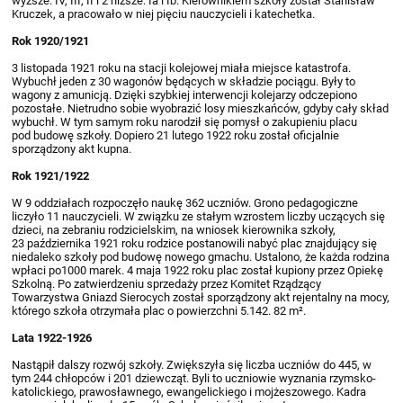
wyższe: IV, III, II i 2 niższe: Ia i Ib. Kierownikiem szkoły został Stanisław
Kruczek, a pracowało w niej pięciu nauczycieli i katechetka.
Rok 1920/1921
3 listopada 1921 roku na stacji kolejowej miała miejsce katastrofa.
Wybuchł jeden z 30 wagonów będących w składzie pociągu. Były to
wagony z amunicją. Dzięki szybkiej interwencji kolejarzy odczepiono
pozostałe. Nietrudno sobie wyobrazić losy mieszkańców, gdyby cały skład
wybuchł. W tym samym roku narodził się pomysł o zakupieniu placu
pod budowę szkoły. Dopiero 21 lutego 1922 roku został oficjalnie
sporządzony akt kupna.
Rok 1921/1922
W 9 oddziałach rozpoczęło naukę 362 uczniów. Grono pedagogiczne
liczyło 11 nauczycieli. W związku ze stałym wzrostem liczby uczących się
dzieci, na zebraniu rodzicielskim, na wniosek kierownika szkoły,
23 października 1921 roku rodzice postanowili nabyć plac znajdujący się
niedaleko szkoły pod budowę nowego gmachu. Ustalono, że każda rodzina
wpłaci po1000 marek. 4 maja 1922 roku plac został kupiony przez Opiekę
Szkolną. Po zatwierdzeniu sprzedaży przez Komitet Rządzący
Towarzystwa Gniazd Sierocych został sporządzony akt rejentalny na mocy,
którego szkoła otrzymała plac o powierzchni 5.142. 82 m².
Lata 1922-1926
Nastąpił dalszy rozwój szkoły. Zwiększyła się liczba uczniów do 445, w
tym 244 chłopców i 201 dziewcząt. Byli to uczniowie wyznania rzymsko-
katolickiego, prawosławnego, ewangelickiego i mojżeszowego. Kadra