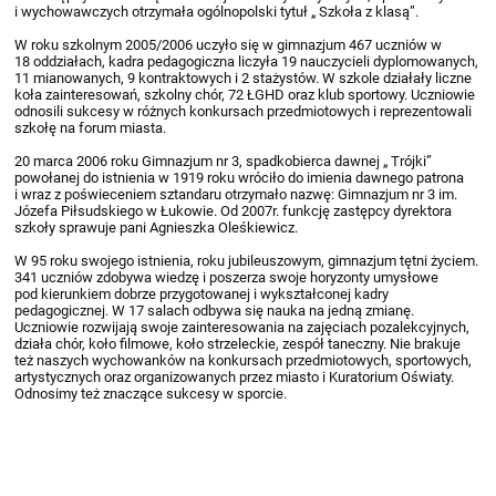
i wychowawczych otrzymała ogólnopolski tytuł „ Szkoła z klasą”.
W roku szkolnym 2005/2006 uczyło się w gimnazjum 467 uczniów w
18 oddziałach, kadra pedagogiczna liczyła 19 nauczycieli dyplomowanych,
11 mianowanych, 9 kontraktowych i 2 stażystów. W szkole działały liczne
koła zainteresowań, szkolny chór, 72 ŁGHD oraz klub sportowy. Uczniowie
odnosili sukcesy w różnych konkursach przedmiotowych i reprezentowali
szkołę na forum miasta.
20 marca 2006 roku Gimnazjum nr 3, spadkobierca dawnej „ Trójki”
powołanej do istnienia w 1919 roku wróciło do imienia dawnego patrona
i wraz z poświeceniem sztandaru otrzymało nazwę: Gimnazjum nr 3 im.
Józefa Piłsudskiego w Łukowie. Od 2007r. funkcję zastępcy dyrektora
szkoły sprawuje pani Agnieszka Oleśkiewicz.
W 95 roku swojego istnienia, roku jubileuszowym, gimnazjum tętni życiem.
341 uczniów zdobywa wiedzę i poszerza swoje horyzonty umysłowe
pod kierunkiem dobrze przygotowanej i wykształconej kadry
pedagogicznej. W 17 salach odbywa się nauka na jedną zmianę.
Uczniowie rozwijają swoje zainteresowania na zajęciach pozalekcyjnych,
działa chór, koło filmowe, koło strzeleckie, zespół taneczny. Nie brakuje
też naszych wychowanków na konkursach przedmiotowych, sportowych,
artystycznych oraz organizowanych przez miasto i Kuratorium Oświaty.
Odnosimy też znaczące sukcesy w sporcie.