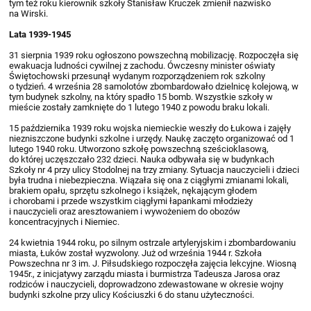
tym też roku kierownik szkoły Stanisław Kruczek zmienił nazwisko
na Wirski.
Lata 1939-1945
31 sierpnia 1939 roku ogłoszono powszechną mobilizację. Rozpoczęła się
ewakuacja ludności cywilnej z zachodu. Ówczesny minister oświaty
Świętochowski przesunął wydanym rozporządzeniem rok szkolny
o tydzień. 4 września 28 samolotów zbombardowało dzielnicę kolejową, w
tym budynek szkolny, na który spadło 15 bomb. Wszystkie szkoły w
mieście zostały zamknięte do 1 lutego 1940 z powodu braku lokali.
15 października 1939 roku wojska niemieckie weszły do Łukowa i zajęły
niezniszczone budynki szkolne i urzędy. Naukę zaczęto organizować od 1
lutego 1940 roku. Utworzono szkołę powszechną sześcioklasową,
do której uczęszczało 232 dzieci. Nauka odbywała się w budynkach
Szkoły nr 4 przy ulicy Stodolnej na trzy zmiany. Sytuacja nauczycieli i dzieci
była trudna i niebezpieczna. Wiązała się ona z ciągłymi zmianami lokali,
brakiem opału, sprzętu szkolnego i książek, nękającym głodem
i chorobami i przede wszystkim ciągłymi łapankami młodzieży
i nauczycieli oraz aresztowaniem i wywożeniem do obozów
koncentracyjnych i Niemiec.
24 kwietnia 1944 roku, po silnym ostrzale artyleryjskim i zbombardowaniu
miasta, Łuków został wyzwolony. Już od września 1944 r. Szkoła
Powszechna nr 3 im. J. Piłsudskiego rozpoczęła zajęcia lekcyjne. Wiosną
1945r., z inicjatywy zarządu miasta i burmistrza Tadeusza Jarosa oraz
rodziców i nauczycieli, doprowadzono zdewastowane w okresie wojny
budynki szkolne przy ulicy Kościuszki 6 do stanu użyteczności.