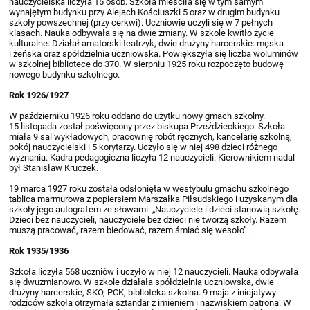
nauczycielska liczyła 15 osób. Szkoła mieściła się w tym samym
wynajętym budynku przy Alejach Kościuszki 5 oraz w drugim budynku
szkoły powszechnej (przy cerkwi). Uczniowie uczyli się w 7 pełnych
klasach. Nauka odbywała się na dwie zmiany. W szkole kwitło życie
kulturalne. Działał amatorski teatrzyk, dwie drużyny harcerskie: męska
i żeńska oraz spółdzielnia uczniowska. Powiększyła się liczba woluminów
w szkolnej bibliotece do 370. W sierpniu 1925 roku rozpoczęto budowę
nowego budynku szkolnego.
Rok 1926/1927
W październiku 1926 roku oddano do użytku nowy gmach szkolny.
15 listopada został poświęcony przez biskupa Przeździeckiego. Szkoła
miała 9 sal wykładowych, pracownię robót ręcznych, kancelarię szkolną,
pokój nauczycielski i 5 korytarzy. Uczyło się w niej 498 dzieci różnego
wyznania. Kadra pedagogiczna liczyła 12 nauczycieli. Kierownikiem nadal
był Stanisław Kruczek.
19 marca 1927 roku została odsłonięta w westybulu gmachu szkolnego
tablica marmurowa z popiersiem Marszałka Piłsudskiego i uzyskanym dla
szkoły jego autografem ze słowami: „Nauczyciele i dzieci stanowią szkołę.
Dzieci bez nauczycieli, nauczyciele bez dzieci nie tworzą szkoły. Razem
muszą pracować, razem biedować, razem śmiać się wesoło”.
Rok 1935/1936
Szkoła liczyła 568 uczniów i uczyło w niej 12 nauczycieli. Nauka odbywała
się dwuzmianowo. W szkole działała spółdzielnia uczniowska, dwie
drużyny harcerskie, SKO, PCK, biblioteka szkolna. 9 maja z inicjatywy
rodziców szkoła otrzymała sztandar z imieniem i nazwiskiem patrona. W