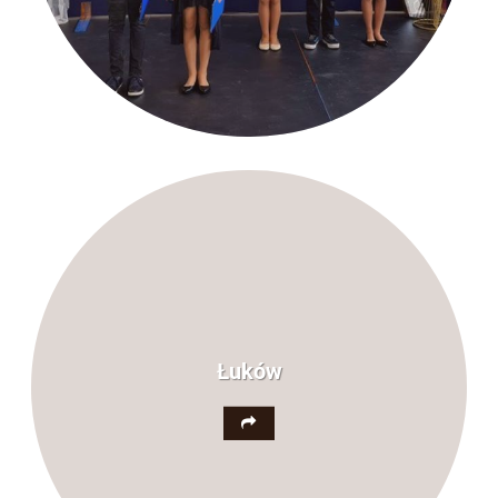
Łuków