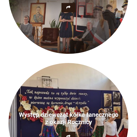
Występ dziewcząt kółka tanecznego
z okazji Rocznicy