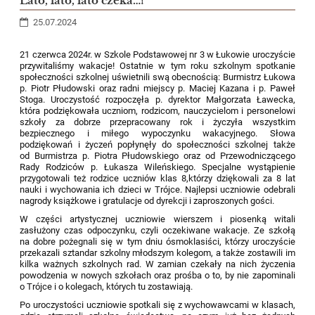
Lato, lato, lato czeka…!
25.07.2024
21 czerwca 2024r. w Szkole Podstawowej nr 3 w Łukowie uroczyście
przywitaliśmy wakacje! Ostatnie w tym roku szkolnym spotkanie
społeczności szkolnej uświetnili swą obecnością: Burmistrz Łukowa
p. Piotr Płudowski oraz radni miejscy p. Maciej Kazana i p. Paweł
Stoga. Uroczystość rozpoczęła p. dyrektor Małgorzata Ławecka,
która podziękowała uczniom, rodzicom, nauczycielom i personelowi
szkoły za dobrze przepracowany rok i życzyła wszystkim
bezpiecznego i miłego wypoczynku wakacyjnego. Słowa
podziękowań i życzeń popłynęły do społeczności szkolnej także
od Burmistrza p. Piotra Płudowskiego oraz od Przewodniczącego
Rady Rodziców p. Łukasza Wileńskiego. Specjalne wystąpienie
przygotowali też rodzice uczniów klas 8,którzy dziękowali za 8 lat
nauki i wychowania ich dzieci w Trójce. Najlepsi uczniowie odebrali
nagrody książkowe i gratulacje od dyrekcji i zaproszonych gości.
W części artystycznej uczniowie wierszem i piosenką witali
zasłużony czas odpoczynku, czyli oczekiwane wakacje. Ze szkołą
na dobre pożegnali się w tym dniu ósmoklasiści, którzy uroczyście
przekazali sztandar szkolny młodszym kolegom, a także zostawili im
kilka ważnych szkolnych rad. W zamian czekały na nich życzenia
powodzenia w nowych szkołach oraz prośba o to, by nie zapominali
o Trójce i o kolegach, których tu zostawiają.
Po uroczystości uczniowie spotkali się z wychowawcami w klasach,