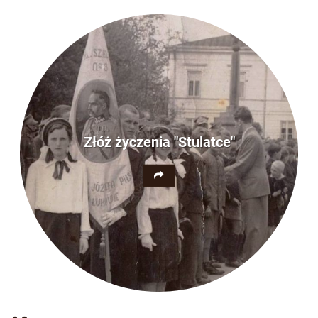
Złóż życzenia "Stulatce"