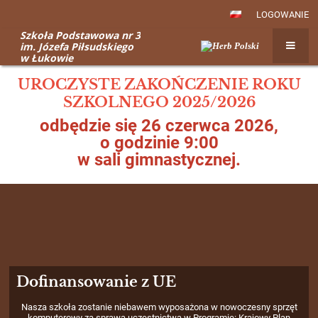
LOGOWANIE
Szkoła Podstawowa nr 3
im. Józefa Piłsudskiego
w Łukowie
Strona
UROCZYSTE ZAKOŃCZENIE ROKU
główna
SZKOLNEGO 2025/2026
odbędzie się 26 czerwca 2026,
o godzinie 9:00
w sali gimnastycznej.
Piotr Płudowski, Burmistrz Łuków, 6 lutego 2026 r. podpisał u
z Naukowa i Akademicka Sieć Komputerowa – Państwowy Inst
Badawczy na audyt i modernizację szkolnych sieci LAN w ra
y sprzęt
projektu finansowanego przez Unia Europejska z Krajowego P
wy Plan
Odbudowy. Wartość dofinansowania projektu na poziomie kra