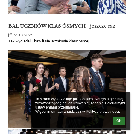
BAL UCZNIÓW KLAS ÓSMYCH - jeszcze raz
25.07.2024
Tak wyglądali i bawili się uczniowie klasy ósmej......
Ta strona wykorzystuje pliki cookies. Korzystając z niej 
wyrażasz zgodę na ich używanie, zgodnie z aktualnymi 
ustawieniami przeglądarki.

Więcej informacji znajdziesz w 
Polityce prywatności
.
OK