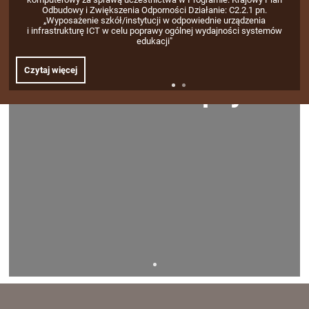
pn.
wynosi 463 676 600 zł, a zadanie obejmuje m.in. Szkoła Podst
nia
nr 3 im. Józefa Piłsudskiego w Łukowie. Inwestycja poprawi j
ystemów
infrastruktury cyfrowej oraz bezpieczeństwo i komfort korzyst
z technologii w procesie edukacyjnym.
Czytaj więcej
Fundusze Europejskie 