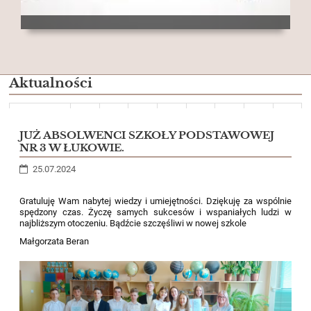
Aktualności
Wstecz
10
11
12
13
14
15
16
17
18
19
Dalej
JUŻ ABSOLWENCI SZKOŁY PODSTAWOWEJ
NR 3 W ŁUKOWIE.
25.07.2024
Gratuluję Wam nabytej wiedzy i umiejętności. Dziękuję za wspólnie
spędzony czas. Życzę samych sukcesów i wspaniałych ludzi w
najbliższym otoczeniu. Bądźcie szczęśliwi w nowej szkole
Małgorzata Beran