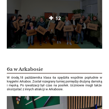
12
6a w Arkabosie
W środę,18 października klasa 6a spędziła wspólnie popłudnie w
kręgielni Arkabos.
Został rozegrany turniej pomiędzy drużyną damską
i męską
. Po rywalizacji był czas na posiłek. Uczniowie mogli także
skorzystać z innych atrakcji w Arkabosie.