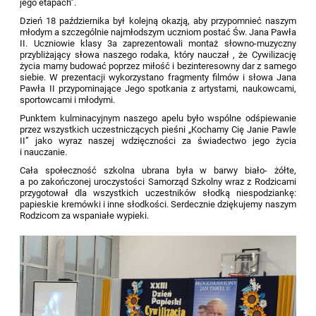
jego etapach”.
Dzień 18 października był kolejną okazją, aby przypomnieć naszym
młodym a szczególnie najmłodszym uczniom postać Św. Jana Pawła
II. Uczniowie klasy 3a zaprezentowali montaż słowno-muzyczny
przybliżający słowa naszego rodaka, który nauczał , że Cywilizację
życia mamy budować poprzez miłość i bezinteresowny dar z samego
siebie. W prezentacji wykorzystano fragmenty filmów i słowa Jana
Pawła II przypominające Jego spotkania z artystami, naukowcami,
sportowcami i młodymi.
Punktem kulminacyjnym naszego apelu było wspólne odśpiewanie
przez wszystkich uczestniczących pieśni „Kochamy Cię Janie Pawle
II” jako wyraz naszej wdzięczności za świadectwo jego życia
i nauczanie.
Cała społeczność szkolna ubrana była w barwy biało- żółte,
a po zakończonej uroczystości Samorząd Szkolny wraz z Rodzicami
przygotował dla wszystkich uczestników słodką niespodziankę:
papieskie kremówki i inne słodkości. Serdecznie dziękujemy naszym
Rodzicom za wspaniałe wypieki.