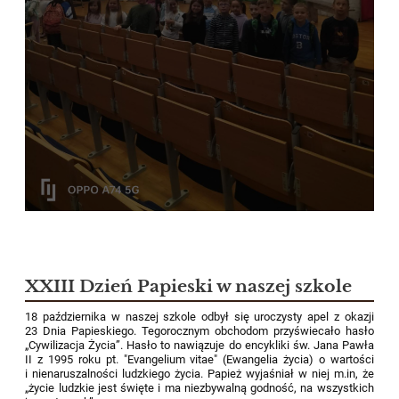
XXIII Dzień Papieski w naszej szkole
18 października w naszej szkole odbył się uroczysty apel z okazji
23 Dnia Papieskiego. Tegorocznym obchodom przyświecało hasło
„Cywilizacja Życia”. Hasło to nawiązuje do encykliki św. Jana Pawła
II z 1995 roku pt. "Evangelium vitae" (Ewangelia życia) o wartości
i nienaruszalności ludzkiego życia. Papież wyjaśniał w niej m.in, że
„życie ludzkie jest święte i ma niezbywalną godność, na wszystkich