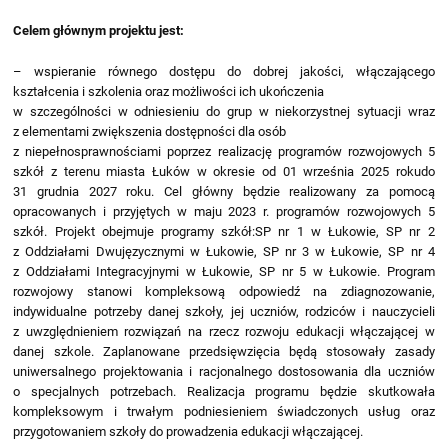
Celem głównym projektu jest:
– wspieranie równego dostępu do dobrej jakości, włączającego
kształcenia i szkolenia oraz możliwości ich ukończenia
w szczególności w odniesieniu do grup w niekorzystnej sytuacji wraz
z elementami zwiększenia dostępności dla osób
z niepełnosprawnościami poprzez realizację programów rozwojowych 5
szkół z terenu miasta Łuków w okresie od 01 września 2025 rokudo
31 grudnia 2027 roku. Cel główny będzie realizowany za pomocą
opracowanych i przyjętych w maju 2023 r. programów rozwojowych 5
szkół. Projekt obejmuje programy szkół:SP nr 1 w Łukowie, SP nr 2
z Oddziałami Dwujęzycznymi w Łukowie, SP nr 3 w Łukowie, SP nr 4
z Oddziałami Integracyjnymi w Łukowie, SP nr 5 w Łukowie. Program
rozwojowy stanowi kompleksową odpowiedź na zdiagnozowanie,
indywidualne potrzeby danej szkoły, jej uczniów, rodziców i nauczycieli
z uwzględnieniem rozwiązań na rzecz rozwoju edukacji włączającej w
danej szkole. Zaplanowane przedsięwzięcia będą stosowały zasady
uniwersalnego projektowania i racjonalnego dostosowania dla uczniów
o specjalnych potrzebach. Realizacja programu będzie skutkowała
kompleksowym i trwałym podniesieniem świadczonych usług oraz
przygotowaniem szkoły do prowadzenia edukacji włączającej.