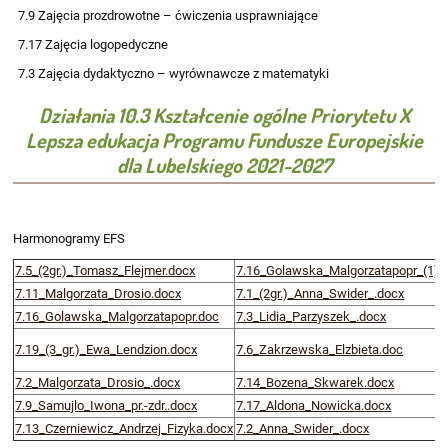
7.9 Zajęcia prozdrowotne – ćwiczenia usprawniające
7.17 Zajęcia logopedyczne
7.3 Zajęcia dydaktyczno – wyrównawcze z matematyki
Działania 10.3 Kształcenie ogólne Priorytetu X
Lepsza edukacja Programu Fundusze Europejskie
dla Lubelskiego 2021-2027
Harmonogramy EFS
7.5_(2gr.)_Tomasz_Flejmer.docx
7.16_Golawska_Malgorzatapopr_(1).
7.11_Malgorzata_Drosio.docx
7.1_(2gr.)_Anna_Swider_.docx
7.16_Golawska_Malgorzatapopr.doc
7.3_Lidia_Parzyszek_.docx
7.19_(3_gr.)_Ewa_Lendzion.docx
7.6_Zakrzewska_Elzbieta.doc
7.2_Malgorzata_Drosio_.docx
7.14_Bozena_Skwarek.docx
7.9_Samujlo_Iwona_pr.-zdr..docx
7.17_Aldona_Nowicka.docx
7.13_Czerniewicz_Andrzej_Fizyka.docx
7.2_Anna_Swider_.docx