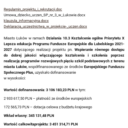
Regulamin_projektu_i_rekrutacji.doc
Umowa_dziecko_uczen_SP_nr_3_w_Lukowie.docx
klauzula_informacyjna.docx
Deklaracja_uczestnictwa_w_projekcie-_uczen.docx
Miasto Łuków w ramach
Działania 10.3 Kształcenie ogólne Priorytetu X
Lepsza edukacja Programu Fundusze Europejskie dla Lubelskiego 2021-
2027
dotyczącego realizacji projektu pn.
Wspieranie równego dostępu
do dobrej jakości włączającego kształcenia i szkolenia poprzez
realizację programów rozwojowych pięciu szkół podstawowych z terenu
miasta Łuków,
współfinansowanego ze środków
Europejskiego Funduszu
Społecznego Plus,
uzyskało dofinansowanie
w wysokości:
Wartość dofinansowania
:
3 106 183,23 PLN
w tym:
2 933 617,50 PLN – płatność ze środków europejskich
172 565,73 PLN – dotacja celowa z budżetu krajowego
Wkład własny
:
345 131,48 PLN
Wartość całkowitaprojektu
:
3 451 314,71 PLN