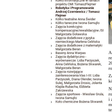
Zajęcia
Kółko informatyczne w ramach
projektu CMI TomaszFlejmer
Robotyka i Programowanie
pozalekcyjne
Andrzej Czerniewicz / Tomasz
Flejmer
Kółko teatralne Anna Świder
Kółko taneczne Iwona Samujło
Zajęcia korekcyjno
kompensacyjne/rewalidacyjne /SI
Małgorzata Goławska
Zajęcia dodatkowe z języka
niemieckiego Marlena Celińska
Zajęcia dodatkowe z matematyki
Małgorzata Beran
A
Baseny Anna Warpas
Zajęcia dydaktyczno -
r
wyrównawcze: Lidia Parzyszek,
2
Anna Celińska, Bożena Skwarek,
r
Małgorzata Beran
Zajęcia rozwijające
Z
zainteresowania klas I-III: Lidia
Parzyszek, Diana Olender, Iwona
k
Sulej, Małgorzata Drosio, Jolanta
Klajda-Rubacha, Elżbieta
N
Zakrzewska
r
Zajęcia sportowe - Wiesław Grula,
Iwona Samujło
i
Koło chemiczne Bożena Skwarek
m
t