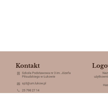
Kontakt
Logo
Szkoła Podstawowa nr 3 im. Józefa
Na
Piłsudskiego w Łukowie
użytkowni
sp3@um.lukow.pl
Has
25 798 27 14
ul. Konarskiego 3
21-400 Łuków
Poland
Zapomniałe