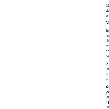
M
d
w
M
I
o
d
t
e
p
N
p
z
z
Z
p
p
i
u