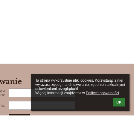
wanie
Ta strona wykorzystuje pliki cookies. Korzystając z niej 
wyrażasz zgodę na ich używanie, zgodnie z aktualnymi 
ustawieniami przeglądarki.

zwa
Więcej informacji znajdziesz w 
Polityce prywatności
.
ka:
OK
ło:
m loginu lub hasła