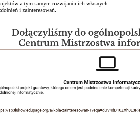
rojektów a tym samym rozwijaniu ich własnych
zdolnień i zainteresowań.
Dołączyliśmy do ogólnopols
Centrum Mistrzostwa info
Centrum Mistrzostwa Informatyc
ólnopolski projekt grantowy, którego celem jest podniesienie kompetencji kadr
dolnionej informatycznie.
tps://sp3lukow.edupage.org/a/kola-zainteresowan-1?eqa=dGV4dD10ZXh0