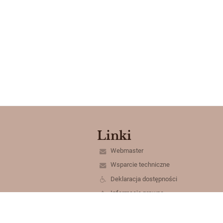
Linki
Webmaster
Wsparcie techniczne
Deklaracja dostępności
Informacje prawne
Polityka prywatności
Metryczka