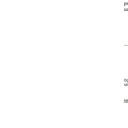
p
u
Og
uz
ht