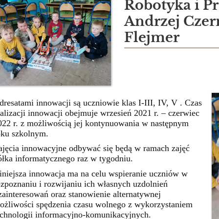
Robotyka i 
Andrzej Czer
Flejmer
dresatami innowacji są uczniowie klas I-III, IV, V . Czas
ealizacji innowacji obejmuje wrzesień 2021 r. – czerwiec
022 r. z możliwością jej kontynuowania w następnym
oku szkolnym.
ajęcia innowacyjne odbywać się będą w ramach zajęć
ółka informatycznego raz w tygodniu.
iniejsza innowacja ma na celu wspieranie uczniów w
ozpoznaniu i rozwijaniu ich własnych uzdolnień
 zainteresowań oraz stanowienie alternatywnej
ożliwości spędzenia czasu wolnego z wykorzystaniem
echnologii informacyjno-komunikacyjnych.