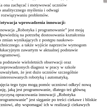
a ona zachęcać i motywować uczniów
o analitycznego myślenia i odwagi
 rozwiązywaniu problemów.
otywacja wprowadzenia innowacji:
nnowacja „Robotyka i programowanie” jest moją
dpowiedzią na potrzebę dostosowania kształcenia
o zmian wynikających z postępu naukowo-
echnicznego.
a także wyjście naprzeciw wymogom
dukacyjnym zawartym w aktualnej podstawie
rogramowej.
a podstawie wieloletnich obserwacji oraz
rzeprowadzonych diagnoz w pracy w szkole
auważyłam, że jest dużo uczniów szczególnie
ainteresowanych robotyką i automatyką.
ajęcia tego typu mogą pomóc uczniowi odkryć nową
asję, jaką jest programowanie, dlatego też główną
rzyczyną opracowania innowacji „Robotyka
 programowanie” jest sięganie po treści ciekawe i bliskie
czniowi, aby wspomagać ich w realizacji ciekawych