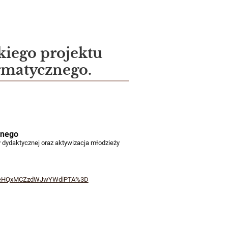
kiego projektu
rmatycznego.
znego
y dydaktycznej oraz aktywizacja młodzieży
L3RleHQxMCZzdWJwYWdlPTA%3D