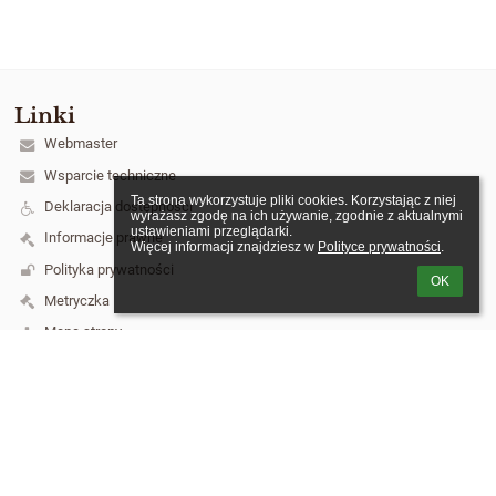
Linki
Webmaster
Wsparcie techniczne
Ta strona wykorzystuje pliki cookies. Korzystając z niej 
Deklaracja dostępności
wyrażasz zgodę na ich używanie, zgodnie z aktualnymi 
ustawieniami przeglądarki.

Informacje prawne
Więcej informacji znajdziesz w 
Polityce prywatności
.
Polityka prywatności
OK
Metryczka
Mapa strony
O szkole
Kontakt
Aktualności
Kontakt
Szkoła Podstawowa nr 3 im. Józefa Piłsudskiego w Łukowie