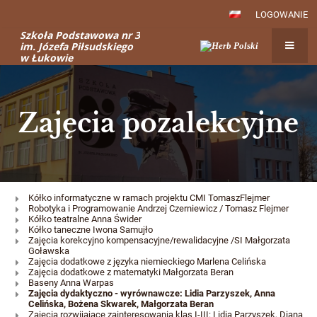
LOGOWANIE
Szkoła Podstawowa nr 3
im. Józefa Piłsudskiego
w Łukowie
Zajęcia pozalekcyjne
Zajęcia
Kółko informatyczne w ramach projektu CMI TomaszFlejmer
Robotyka i Programowanie Andrzej Czerniewicz / Tomasz Flejmer
pozalekcyjne
Kółko teatralne Anna Świder
Kółko taneczne Iwona Samujło
Zajęcia korekcyjno kompensacyjne/rewalidacyjne /SI Małgorzata
Goławska
Zajęcia dodatkowe z języka niemieckiego Marlena Celińska
Zajęcia dodatkowe z matematyki Małgorzata Beran
Baseny Anna Warpas
Zajęcia dydaktyczno - wyrównawcze: Lidia Parzyszek, Anna
Celińska, Bożena Skwarek, Małgorzata Beran
Zajęcia rozwijające zainteresowania klas I-III: Lidia Parzyszek, Diana