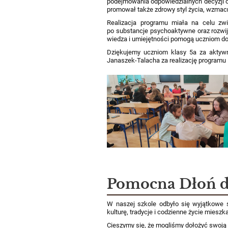
podejmowania odpowiedzialnych decyzji or
promował także zdrowy styl życia, wzmacn
Realizacja programu miała na celu zw
po substancje psychoaktywne oraz rozwij
wiedza i umiejętności pomogą uczniom d
Dziękujemy uczniom klasy 5a za aktywn
Janaszek-Talacha za realizację programu
Pomocna Dłoń d
W naszej szkole odbyło się wyjątkowe s
kulturę, tradycje i codzienne życie mieszk
Cieszymy się, że mogliśmy dołożyć swoją 