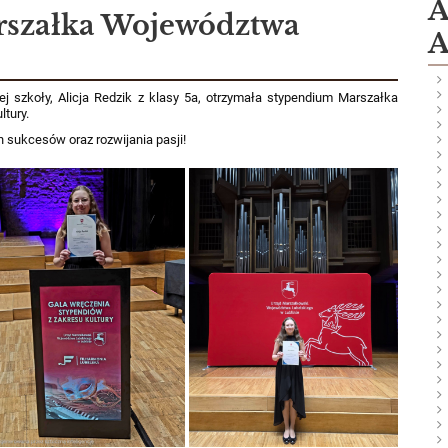
A
szałka Województwa
A
j szkoły, Alicja Redzik z klasy 5a, otrzymała stypendium Marszałka
tury.
h sukcesów oraz rozwijania pasji!