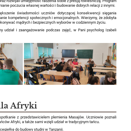
az rozwijali umiejętność radzenia sobie z presją rówieśniczą. Program
ianie poczucia własnej wartości i budowanie dobrych relacji z innymi.
iększenie świadomości uczniów dotyczącej konsekwencji sięgania
anie kompetencji społecznych i emocjonalnych. Wierzymy, że zdobyta
okonywać mądrych i bezpiecznych wyborów w codziennym życiu.
y udział i zaangażowanie podczas zajęć, w Pani psycholog Izabeli
la Afryki
potkanie z przedstawicielem plemienia Masajów. Uczniowie poznali
ańców Afryki, a także sami wzięli udział w tradycyjnym tańcu.
cegiełkę do budowy studni w Tanzanii.