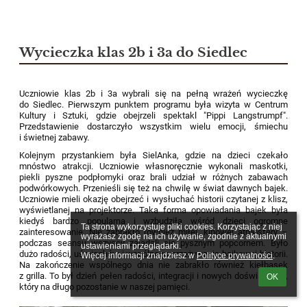
Wycieczka klas 2b i 3a do Siedlec
Uczniowie klas 2b i 3a wybrali się na pełną wrażeń wycieczkę
do Siedlec. Pierwszym punktem programu była wizyta w Centrum
Kultury i Sztuki, gdzie obejrzeli spektakl "Pippi Langstrumpf".
Przedstawienie dostarczyło wszystkim wielu emocji, śmiechu
i świetnej zabawy.
Kolejnym przystankiem była SielAnka, gdzie na dzieci czekało
mnóstwo atrakcji. Uczniowie własnoręcznie wykonali maskotki,
piekli pyszne podpłomyki oraz brali udział w różnych zabawach
podwórkowych. Przenieśli się też na chwilę w świat dawnych bajek.
Uczniowie mieli okazję obejrzeć i wysłuchać historii czytanej z klisz,
wyświetlanej na projektorze. Taka forma opowiadania bajek była
kiedyś bardzo popularna i wzbudziła wśród dzieci ogromne
Ta strona wykorzystuje pliki cookies. Korzystając z niej 
zainteresowanie. Nie zabrakło również miłej, kinowej atmosfery –
wyrażasz zgodę na ich używanie, zgodnie z aktualnymi 
podczas seansu wszyscy zajadali się pysznym popcornem. Było
ustawieniami przeglądarki.

dużo radości, uśmiechów i wspólnego przeżywania bajkowej historii.
Więcej informacji znajdziesz w 
Polityce prywatności
.
Na zakończenie wspólnego dnia nie zabrakło również kiełbasek
z grilla. To był dzień pełen radości, integracji i nowych doświadczeń,
OK
który na długo pozostanie w naszej pamięci.