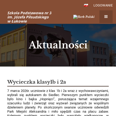
LOGOWANIE
Szkoła Podstawowa nr 3
im. Józefa Piłsudskiego
w Łukowie
Aktualności
Aktualności
Wycieczka klasy1b i 2a
7 marca 2026r. uczniowie z klas 1b i 2a wraz z wychowawczyniami,
wybrali się autokarem do Siedlec. Pierwszym punktem wycieczki
było kino i bajka „Hopnięci”, poruszająca temat wzajemnego
szacunku ludzi i zwierząt oraz wyzwań związanych ze wspólnym
dzieleniem planety. Po skończonym seansie uczniowie odwiedzili
Park Miejski Aleksandria i miło spędzili czas na placu zabaw.
Kolejnym punktem wycieczki były warsztaty wielkanocne w