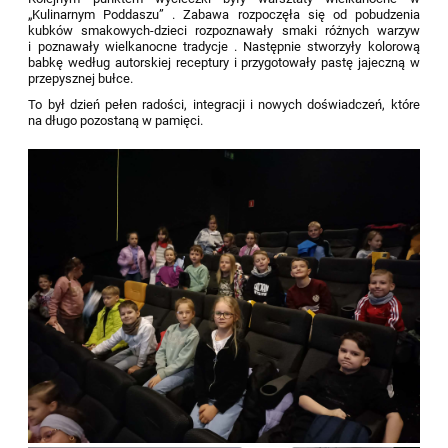
„Kulinarnym Poddaszu” . Zabawa rozpoczęła się od pobudzenia
kubków smakowych-dzieci rozpoznawały smaki różnych warzyw
i poznawały wielkanocne tradycje . Następnie stworzyły kolorową
babkę według autorskiej receptury i przygotowały pastę jajeczną w
przepysznej bułce.
To był dzień pełen radości, integracji i nowych doświadczeń, które
na długo pozostaną w pamięci.