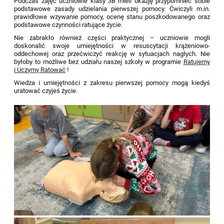
Podczas zajęć uczniowie klasy 3B mieli okazję przypomnieć sobie
podstawowe zasady udzielania pierwszej pomocy. Ćwiczyli m.in.
prawidłowe wzywanie pomocy, ocenę stanu poszkodowanego oraz
podstawowe czynności ratujące życie.
Nie zabrakło również części praktycznej – uczniowie mogli
doskonalić swoje umiejętności w resuscytacji krążeniowo-
oddechowej oraz przećwiczyć reakcję w sytuacjach nagłych. Nie
byłoby to możliwe bez udziału naszej szkoły w programie
Ratujemy
i Uczymy Ratować
!
Wiedza i umiejętności z zakresu pierwszej pomocy mogą kiedyś
uratować czyjeś życie.