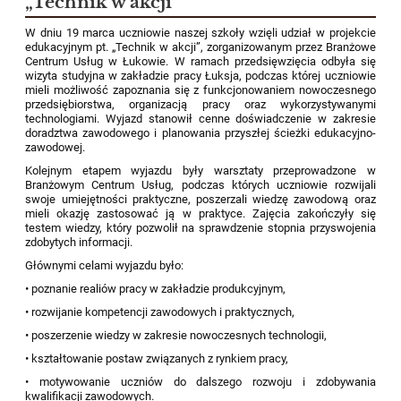
„Technik w akcji”
W dniu 19 marca uczniowie naszej szkoły wzięli udział w projekcie
edukacyjnym pt. „Technik w akcji”, zorganizowanym przez Branżowe
Centrum Usług w Łukowie. W ramach przedsięwzięcia odbyła się
wizyta studyjna w zakładzie pracy Łuksja, podczas której uczniowie
mieli możliwość zapoznania się z funkcjonowaniem nowoczesnego
przedsiębiorstwa, organizacją pracy oraz wykorzystywanymi
technologiami. Wyjazd stanowił cenne doświadczenie w zakresie
doradztwa zawodowego i planowania przyszłej ścieżki edukacyjno-
zawodowej.
Kolejnym etapem wyjazdu były warsztaty przeprowadzone w
Branżowym Centrum Usług, podczas których uczniowie rozwijali
swoje umiejętności praktyczne, poszerzali wiedzę zawodową oraz
mieli okazję zastosować ją w praktyce. Zajęcia zakończyły się
testem wiedzy, który pozwolił na sprawdzenie stopnia przyswojenia
zdobytych informacji.
Głównymi celami wyjazdu było:
• poznanie realiów pracy w zakładzie produkcyjnym,
• rozwijanie kompetencji zawodowych i praktycznych,
• poszerzenie wiedzy w zakresie nowoczesnych technologii,
• kształtowanie postaw związanych z rynkiem pracy,
• motywowanie uczniów do dalszego rozwoju i zdobywania
kwalifikacji zawodowych.