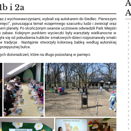
A
b i 2a
A
wraz z wychowawczyniami, wybrali się autokarem do Siedlec. Pierwszym
pnięci”, poruszająca temat wzajemnego szacunku ludzi i zwierząt oraz
m planety. Po skończonym seansie uczniowie odwiedzili Park Miejski
acu zabaw. Kolejnym punktem wycieczki były warsztaty wielkanocne w
ęła się od pobudzenia kubków smakowych-dzieci rozpoznawały smaki
 tradycje . Następnie stworzyły kolorową babkę według autorskiej
 przepysznej bułce.
nowych doświadczeń, które na długo pozostaną w pamięci.