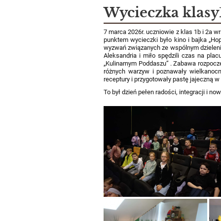
Aktualności
Wycieczka klasy1
7 marca 2026r. uczniowie z klas 1b i 2a 
punktem wycieczki było kino i bajka „Ho
wyzwań związanych ze wspólnym dzielenie
Aleksandria i miło spędzili czas na pl
„Kulinarnym Poddaszu” . Zabawa rozpocz
różnych warzyw i poznawały wielkanocne
receptury i przygotowały pastę jajeczną w
To był dzień pełen radości, integracji i 