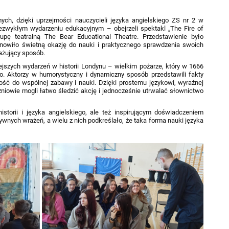
ych, dzięki uprzejmości nauczycieli języka angielskiego ZS nr 2 w
iezwykłym wydarzeniu edukacyjnym – obejrzeli spektakl „The Fire of
upę teatralną The Bear Educational Theatre. Przedstawienie było
nowiło świetną okazję do nauki i praktycznego sprawdzenia swoich
ażujący sposób.
jszych wydarzeń w historii Londynu – wielkim pożarze, który w 1666
to. Aktorzy w humorystyczny i dynamiczny sposób przedstawili fakty
ność do wspólnej zabawy i nauki. Dzięki prostemu językowi, wyraźnej
iowie mogli łatwo śledzić akcję i jednocześnie utrwalać słownictwo
istorii i języka angielskiego, ale też inspirującym doświadczeniem
tywnych wrażeń, a wielu z nich podkreślało, że taka forma nauki języka