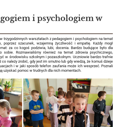
agogiem i psychologiem w
ał w trzygodzinnych warsztatach z pedagogiem i psychologiem na temat
ie, poprzez szacunek, wzajemną życzliwość i empatię. Każdy mogł
at: za co kogoś podziwia, lubi, docenia. Bardzo budujące było dla
o sobie. Rozmawialiśmy również na temat zdrowia psychicznego,
rzyć w środowisku szkolnym i pozaszkolnym. Uczniowie bardzo trafnie
eż co należy zrobić, gdy jest im smutno lub gdy wiedzą, że komuś dzieje
tuacjach i w jaki sposób telefon zaufania może ich wesprzeć. Poznali
mogą uzyskać pomoc w trudnych dla nich momentach.