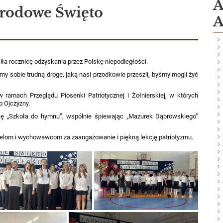
A
arodowe Święto
A
iła rocznicę odzyskania przez Polskę niepodległości.
y sobie trudną drogę, jaką nasi przodkowie przeszli, byśmy mogli żyć
ramach Przeglądu Piosenki Patriotycznej i Żołnierskiej, w których
o Ojczyzny.
ję „Szkoła do hymnu”, wspólnie śpiewając „Mazurek Dąbrowskiego”
elom i wychowawcom za zaangażowanie i piękną lekcję patriotyzmu.