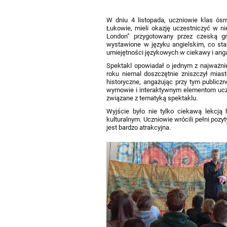
W dniu 4 listopada, uczniowie klas ósm
Łukowie, mieli okazję uczestniczyć w n
London” przygotowany przez czeską gr
wystawione w języku angielskim, co sta
umiejętności językowych w ciekawy i ang
Spektakl opowiadał o jednym z najważnie
roku niemal doszczętnie zniszczył mias
historyczne, angażując przy tym publicz
wymowie i interaktywnym elementom uczn
związane z tematyką spektaklu.
Wyjście było nie tylko ciekawą lekcją h
kulturalnym. Uczniowie wrócili pełni pozy
jest bardzo atrakcyjna.