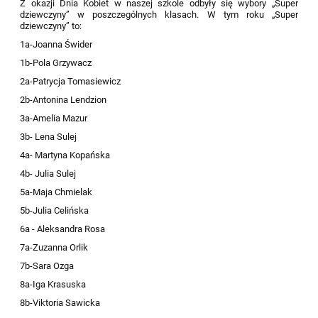
Z okazji Dnia Kobiet w naszej szkole odbyły się wybory „Super
dziewczyny” w poszczególnych klasach. W tym roku „Super
dziewczyny” to:
1a-Joanna Świder
1b-Pola Grzywacz
2a-Patrycja Tomasiewicz
2b-Antonina Lendzion
3a-Amelia Mazur
3b- Lena Sulej
4a- Martyna Kopańska
4b- Julia Sulej
5a-Maja Chmielak
5b-Julia Celińska
6a - Aleksandra Rosa
7a-Zuzanna Orlik
7b-Sara Ozga
8a-Iga Krasuska
8b-Viktoria Sawicka