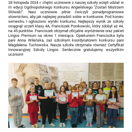
28 listopada 2024 r. chętni uczniowie z naszej szkoły wzięli udział w
III edycji Ogólnopolskiego Konkursu Angielskiego "Zostań Mistrzem
Słówek!". Nasi uczniowie pilnie ćwiczyli ponadprogramowe
słownictwo, aby jak najlepiej poradzić sobie w konkursie. Pod koniec
semestru I ogłoszono wyniki konkursu. Najlepszy wynik ze szkoły
osiągnął uczeń klasy 4A, Franciszek Ponikowski, który zdobył aż 44,
na 45 punktów. Franciszek otrzymał oficjalne wyróżnienie oraz pakiet
Lingos Premium na okres 1 miesiąca. Opiekunem Franciszka była
pani Anna Wileńska, zaś szkolnym koordynatorem konkursu pani
Magdalena Tuchowska. Nasza szkoła otrzymała również Certyfikat
Innowacyjnej Szkoły Lingos. Serdecznie gratulujemy wszystkim
uczniom!