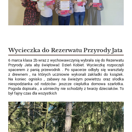
Wycieczka do Rezerwatu Przyrody Jata
6 marca klasa 2b wraz z wychowawczynią wybrała się do Rezerwatu
Przyrody Jata aby świętować Dzień Kobiet. Wycieczkę rozpoczęli
spacerem z panią przewodnik . Po spacerze odbyły się warsztaty
z drewnem , na których uczniowie wykonali zakładki do książek.
Na koniec ognisko , zabawy na świeżym powietrzu oraz słodka
niespodzianka od rodziców- jeszcze cieplutka domowa szarlotka.
Pogoda dopisała , a uśmiechy nie schodziły z twarzy dzieciaków. To
był fajny czas dla wszystkich