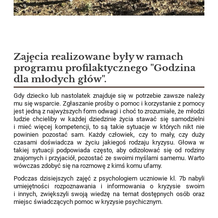
Zajęcia realizowane były w ramach
programu profilaktycznego "Godzina
dla młodych głów".
Gdy dziecko lub nastolatek znajduje się w potrzebie zawsze należy
mu się wsparcie. Zgłaszanie prośby o pomoc i korzystanie z pomocy
jest jedną z najwyższych form odwagi i choć to zrozumiałe, że młodzi
ludzie chcieliby w każdej dziedzinie życia stawać się samodzielni
i mieć więcej kompetencji, to są takie sytuacje w których nikt nie
powinien pozostać sam. Każdy człowiek, czy to mały, czy duży
czasami doświadcza w życiu jakiegoś rodzaju kryzysu. Głowa w
takiej sytuacji podpowiada często, aby odizolować się od rodziny
znajomych i przyjaciół, pozostać ze swoimi myślami samemu. Warto
wówczas zdobyć się na rozmowę z kimś komu ufamy.
Podczas dzisiejszych zajęć z psychologiem uczniowie kl. 7b nabyli
umiejętności rozpoznawania i informowania o kryzysie swoim
i innych, zwiększyli swoją wiedzę na temat dostępnych osób oraz
miejsc świadczących pomoc w kryzysie psychicznym.