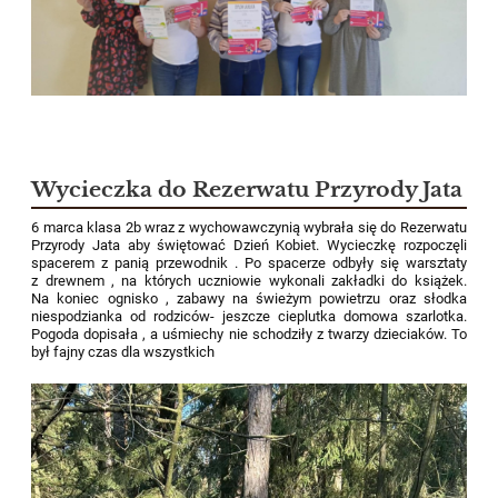
Wycieczka do Rezerwatu Przyrody Jata
6 marca klasa 2b wraz z wychowawczynią wybrała się do Rezerwatu
Przyrody Jata aby świętować Dzień Kobiet. Wycieczkę rozpoczęli
spacerem z panią przewodnik . Po spacerze odbyły się warsztaty
z drewnem , na których uczniowie wykonali zakładki do książek.
Na koniec ognisko , zabawy na świeżym powietrzu oraz słodka
niespodzianka od rodziców- jeszcze cieplutka domowa szarlotka.
Pogoda dopisała , a uśmiechy nie schodziły z twarzy dzieciaków. To
był fajny czas dla wszystkich