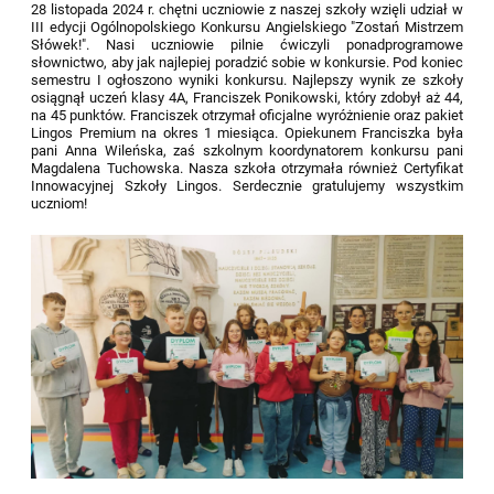
28 listopada 2024 r. chętni uczniowie z naszej szkoły wzięli udział w
III edycji Ogólnopolskiego Konkursu Angielskiego "Zostań Mistrzem
Słówek!". Nasi uczniowie pilnie ćwiczyli ponadprogramowe
słownictwo, aby jak najlepiej poradzić sobie w konkursie. Pod koniec
semestru I ogłoszono wyniki konkursu. Najlepszy wynik ze szkoły
osiągnął uczeń klasy 4A, Franciszek Ponikowski, który zdobył aż 44,
na 45 punktów. Franciszek otrzymał oficjalne wyróżnienie oraz pakiet
Lingos Premium na okres 1 miesiąca. Opiekunem Franciszka była
pani Anna Wileńska, zaś szkolnym koordynatorem konkursu pani
Magdalena Tuchowska. Nasza szkoła otrzymała również Certyfikat
Innowacyjnej Szkoły Lingos. Serdecznie gratulujemy wszystkim
uczniom!