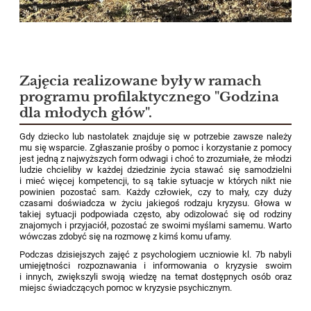
Zajęcia realizowane były w ramach
programu profilaktycznego "Godzina
dla młodych głów".
Gdy dziecko lub nastolatek znajduje się w potrzebie zawsze należy
mu się wsparcie. Zgłaszanie prośby o pomoc i korzystanie z pomocy
jest jedną z najwyższych form odwagi i choć to zrozumiałe, że młodzi
ludzie chcieliby w każdej dziedzinie życia stawać się samodzielni
i mieć więcej kompetencji, to są takie sytuacje w których nikt nie
powinien pozostać sam. Każdy człowiek, czy to mały, czy duży
czasami doświadcza w życiu jakiegoś rodzaju kryzysu. Głowa w
takiej sytuacji podpowiada często, aby odizolować się od rodziny
znajomych i przyjaciół, pozostać ze swoimi myślami samemu. Warto
wówczas zdobyć się na rozmowę z kimś komu ufamy.
Podczas dzisiejszych zajęć z psychologiem uczniowie kl. 7b nabyli
umiejętności rozpoznawania i informowania o kryzysie swoim
i innych, zwiększyli swoją wiedzę na temat dostępnych osób oraz
miejsc świadczących pomoc w kryzysie psychicznym.