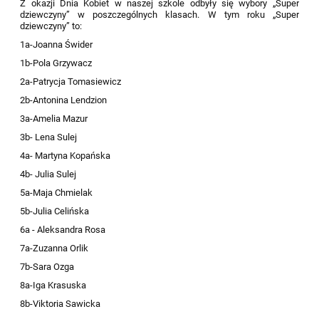
Z okazji Dnia Kobiet w naszej szkole odbyły się wybory „Super
dziewczyny” w poszczególnych klasach. W tym roku „Super
dziewczyny” to:
1a-Joanna Świder
1b-Pola Grzywacz
2a-Patrycja Tomasiewicz
2b-Antonina Lendzion
3a-Amelia Mazur
3b- Lena Sulej
4a- Martyna Kopańska
4b- Julia Sulej
5a-Maja Chmielak
5b-Julia Celińska
6a - Aleksandra Rosa
7a-Zuzanna Orlik
7b-Sara Ozga
8a-Iga Krasuska
8b-Viktoria Sawicka