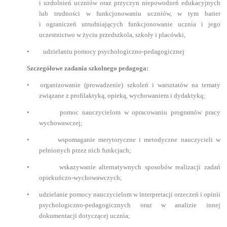
i uzdolnień uczniów oraz przyczyn niepowodzeń edukacyjnych
lub trudności w funkcjonowaniu uczniów, w tym barier
i ograniczeń utrudniających funkcjonowanie ucznia i jego
uczestnictwo w życiu przedszkola, szkoły i placówki,
•
udzielaniu pomocy psychologiczno-pedagogicznej
Szczegółowe zadania szkolnego pedagoga:
•
organizowanie (prowadzenie) szkoleń i warsztatów na tematy
związane z profilaktyką, opieką, wychowaniem i dydaktyką;
•
pomoc nauczycielom w opracowaniu programów pracy
wychowawczej;
•
wspomaganie merytoryczne i metodyczne nauczycieli w
pełnionych przez nich funkcjach;
•
wskazywanie alternatywnych sposobów realizacji zadań
opiekuńczo-wychowawczych;
•
udzielanie pomocy nauczycielom w interpretacji orzeczeń i opinii
psychologiczno-pedagogicznych oraz w analizie innej
dokumentacji dotyczącej ucznia;