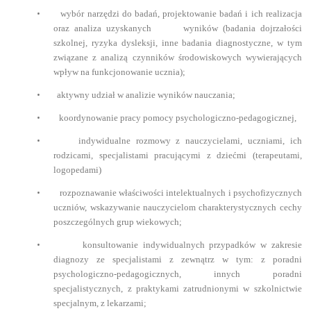
•
wybór narzędzi do badań, projektowanie badań i ich realizacja
oraz analiza uzyskanych wyników (badania dojrzałości
szkolnej, ryzyka dysleksji, inne badania diagnostyczne, w tym
związane z analizą czynników środowiskowych wywierających
wpływ na funkcjonowanie ucznia);
•
aktywny udział w analizie wyników nauczania;
•
koordynowanie pracy pomocy psychologiczno-pedagogicznej,
•
indywidualne rozmowy z nauczycielami, uczniami, ich
rodzicami, specjalistami pracującymi z dziećmi (terapeutami,
logopedami)
•
rozpoznawanie właściwości intelektualnych i psychofizycznych
uczniów, wskazywanie nauczycielom charakterystycznych cechy
poszczególnych grup wiekowych;
•
konsultowanie indywidualnych przypadków w zakresie
diagnozy ze specjalistami z zewnątrz w tym: z poradni
psychologiczno-pedagogicznych, innych poradni
specjalistycznych, z praktykami zatrudnionymi w szkolnictwie
specjalnym, z lekarzami;