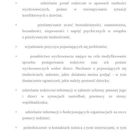
•
udzielanie porad rodzicom w sprawach trudności
wychowawczych, pomoc w rozwiązywaniu sytuacji
konfliktowych z dziećmi;
•
przełamywanie uczuć beznadziejności, osamotnienia,
bezradności, niepewności i napięć psychicznych w związku
z przeżywanymi trudnościami;
•
wyjaśnianie przyczyn pojawiających się problemów;
•
poradnictwo wychowawcze mające na celu modyfikowanie
sposobu postępowania rodziców oraz ich postaw
wychowawczych wobec dzieci. Słuchanie o pojawiających się
trudnościach, radzenie, jakie działania można podjąć - w tym
tłumaczenie ograniczeń, jakie należy postawić dziecku;
•
udzielanie rodzicowi informacji w zakresie ochrony prawnej jego
i dzieci w sytuacjach zaniedbań, przemocy ze strony
współmałżonka;
•
udzielanie informacji o funkcjonujących organizacjach na rzecz
pomocy rodzinie;
•
pośredniczenie w kontaktach rodzica z tymi instytucjami, w tym