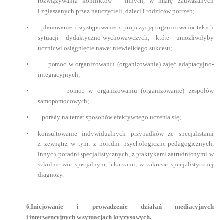
rozwiązywania konfliktów – innych, w miarę zauważanych
i zgłaszanych przez nauczycieli, dzieci i rodziców potrzeb;
•
planowanie i występowanie z propozycją organizowania takich
sytuacji dydaktyczno-wychowawczych, które umożliwiłyby
uczniowi osiągnięcie nawet niewielkiego sukcesu;
•
pomoc w organizowaniu (organizowanie) zajęć adaptacyjno-
integracyjnych;
•
pomoc w organizowaniu (organizowanie) zespołów
samopomocowych;
•
porady na temat sposobów efektywnego uczenia się;
•
konsultowanie indywidualnych przypadków ze specjalistami
z zewnątrz w tym: z poradni psychologiczno-pedagogicznych,
innych poradni specjalistycznych, z praktykami zatrudnionymi w
szkolnictwie specjalnym, lekarzami, w zakresie specjalistycznej
diagnozy.
6.Inicjowanie i prowadzenie działań mediacyjnych
i interwencyjnych w sytuacjach kryzysowych.