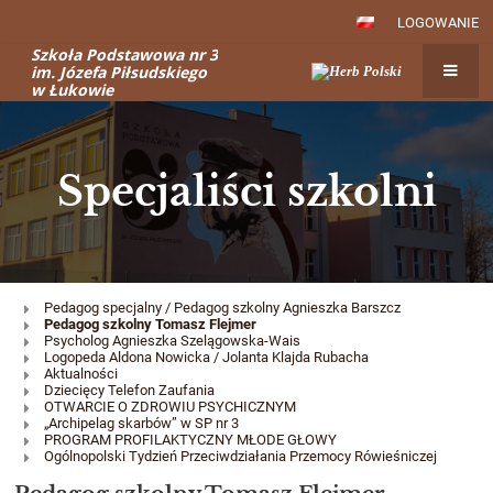
LOGOWANIE
Szkoła Podstawowa nr 3
im. Józefa Piłsudskiego
w Łukowie
Specjaliści szkolni
Specjaliści
Pedagog specjalny / Pedagog szkolny Agnieszka Barszcz
Pedagog szkolny Tomasz Flejmer
szkolni
Psycholog Agnieszka Szelągowska-Wais
Logopeda Aldona Nowicka / Jolanta Klajda Rubacha
Aktualności
Dziecięcy Telefon Zaufania
OTWARCIE O ZDROWIU PSYCHICZNYM
„Archipelag skarbów” w SP nr 3
PROGRAM PROFILAKTYCZNY MŁODE GŁOWY
Ogólnopolski Tydzień Przeciwdziałania Przemocy Rówieśniczej