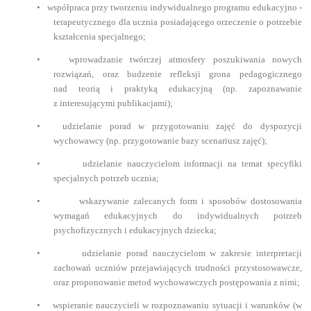
•
współpraca przy tworzeniu indywidualnego programu edukacyjno -
terapeutycznego dla ucznia posiadającego orzeczenie o potrzebie
kształcenia specjalnego;
•
wprowadzanie twórczej atmosfery poszukiwania nowych
rozwiązań, oraz budzenie refleksji grona pedagogicznego
nad teorią i praktyką edukacyjną (np. zapoznawanie
z interesującymi publikacjami);
•
udzielanie porad w przygotowaniu zajęć do dyspozycji
wychowawcy (np. przygotowanie bazy scenariusz zajęć);
•
udzielanie nauczycielom informacji na temat specyfiki
specjalnych potrzeb ucznia;
•
wskazywanie zalecanych form i sposobów dostosowania
wymagań edukacyjnych do indywidualnych potrzeb
psychofizycznych i edukacyjnych dziecka;
•
udzielanie porad nauczycielom w zakresie interpretacji
zachowań uczniów przejawiających trudności przystosowawcze,
oraz proponowanie metod wychowawczych postępowania z nimi;
•
wspieranie nauczycieli w rozpoznawaniu sytuacji i warunków (w