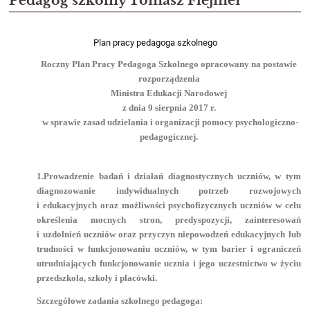
Pedagog szkolny Tomasz Flejmer
Plan pracy pedagoga szkolnego
Roczny Plan Pracy Pedagoga Szkolnego opracowany na postawie
rozporządzenia
Ministra Edukacji Narodowej
z dnia 9 sierpnia 2017 r.
w sprawie zasad udzielania i organizacji pomocy psychologiczno-
pedagogicznej.
1.Prowadzenie badań i działań diagnostycznych uczniów, w tym
diagnozowanie indywidualnych potrzeb rozwojowych
i edukacyjnych oraz możliwości psychofizycznych uczniów w celu
określenia mocnych stron, predyspozycji, zainteresowań
i uzdolnień uczniów oraz przyczyn niepowodzeń edukacyjnych lub
trudności w funkcjonowaniu uczniów, w tym barier i ograniczeń
utrudniających funkcjonowanie ucznia i jego uczestnictwo w życiu
przedszkola, szkoły i placówki.
Szczegółowe zadania szkolnego pedagoga: