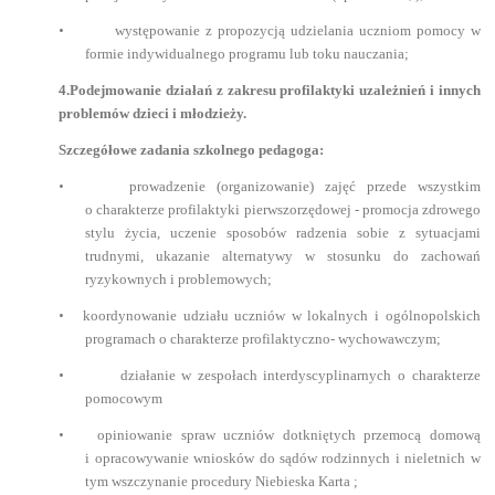
•
występowanie z propozycją udzielania uczniom pomocy w
formie indywidualnego programu lub toku nauczania;
4.Podejmowanie działań z zakresu profilaktyki uzależnień i innych
problemów dzieci i młodzieży.
Szczegółowe zadania szkolnego pedagoga:
•
prowadzenie (organizowanie) zajęć przede wszystkim
o charakterze profilaktyki pierwszorzędowej - promocja zdrowego
stylu życia, uczenie sposobów radzenia sobie z sytuacjami
trudnymi, ukazanie alternatywy w stosunku do zachowań
ryzykownych i problemowych;
•
koordynowanie udziału uczniów w lokalnych i ogólnopolskich
programach o charakterze profilaktyczno- wychowawczym;
•
działanie w zespołach interdyscyplinarnych o charakterze
pomocowym
•
opiniowanie spraw uczniów dotkniętych przemocą domową
i opracowywanie wniosków do sądów rodzinnych i nieletnich w
tym wszczynanie procedury Niebieska Karta ;