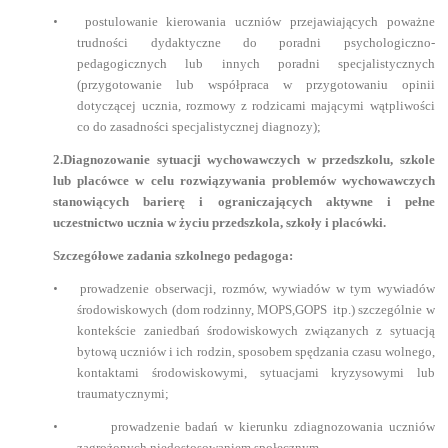
•
postulowanie kierowania uczniów przejawiających poważne
trudności dydaktyczne do poradni psychologiczno-
pedagogicznych lub innych poradni specjalistycznych
(przygotowanie lub współpraca w przygotowaniu opinii
dotyczącej ucznia, rozmowy z rodzicami mającymi wątpliwości
co do zasadności specjalistycznej diagnozy);
2.Diagnozowanie sytuacji wychowawczych w przedszkolu, szkole
lub placówce w celu rozwiązywania problemów wychowawczych
stanowiących barierę i ograniczających aktywne i pełne
uczestnictwo ucznia w życiu przedszkola, szkoły i placówki.
Szczegółowe zadania szkolnego pedagoga:
•
prowadzenie obserwacji, rozmów, wywiadów w tym wywiadów
środowiskowych (dom rodzinny, MOPS,GOPS itp.) szczególnie w
kontekście zaniedbań środowiskowych związanych z sytuacją
bytową uczniów i ich rodzin, sposobem spędzania czasu wolnego,
kontaktami środowiskowymi, sytuacjami kryzysowymi lub
traumatycznymi;
•
prowadzenie badań w kierunku zdiagnozowania uczniów
zagrożonych niedostosowaniem społecznym