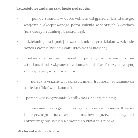
Szczegółowe zadania szkolnego pedagoga:
•
pomoc stronom w dobrowolnym osiągnięciu ich własnego,
wzajemnie akceptowanego porozumienia w spornych kwestiach
(rola osoby neutralnej i bezstronnej);
•
udzielanie porad, podejmowanie konkretnych działań w zakresie
rozwiązywania sytuacji konfliktowych w klasach;
•
udzielanie uczniom porad i pomocy w radzeniu sobie
z trudnościami związanymi z kontaktami rówieśniczymi w tym,
z presją negatywnych wzorców;
•
porady związane z rozwiązywaniem trudności powstających
na tle konfliktów rodzinnych;
•
pomoc w rozwiązywaniu konfliktów z nauczycielami;
•
zwracanie szczególnej uwagi na kwestię sprawiedliwości
i etycznego traktowania uczniów przez nauczycieli
i przestrzeganie ustaleń Konwencji o Prawach Dziecka;
W stosunku do rodziców: