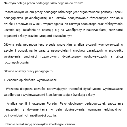
Na czym polega praca pedagoga szkolnego na co dzień?
Podstawowym celem pracy pedagoga szkolnego jest organizowanie pomocy i opieki
pedagogiczno- psychologicznej dla uczniów, podejmowanie różnorodnych działań w
szkole i środowisku w celu wspomagania ich rozwoju osobistego oraz efektywności
uczenia się. Działania te opierają się na współpracy z nauczycielami, rodzicami,
organami szkoły oraz instytucjami pozaszkolnymi.
Główną rolą pedagoga jest przede wszystkim analiza sytuacji wychowawczej w
szkole i poszukiwanie wraz z nauczycielami środków zaradczych w przypadku
wystąpienia trudności rozwojowych, dydaktyczno- wychowawczych, a także
rodzinnych ucznia.
Główne obszary pracy pedagoga to:
1. Zadania opiekuńczo- wychowawcze.
· Wczesna diagnoza uczniów sprawiających trudności dydaktyczno- wychowawcze,
współpraca z wychowawcami klas, konsultacja z Dyrekcją szkoły.
· Analiza opinii i orzeczeń Poradni Psychologiczno- pedagogicznej, zapoznanie
nauczycieli z dokumentacją w celu dostosowania wymagań edukacyjnych
do indywidualnych możliwości ucznia.
· Dbanie o realizację obowiązku szkolnego uczniów.