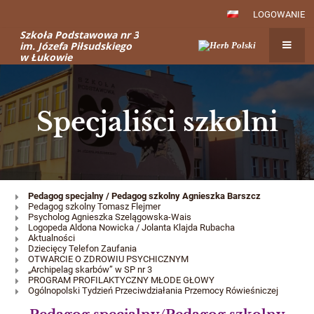
LOGOWANIE
Szkoła Podstawowa nr 3
im. Józefa Piłsudskiego
w Łukowie
Specjaliści szkolni
Specjaliści
Pedagog specjalny / Pedagog szkolny Agnieszka Barszcz
Pedagog szkolny Tomasz Flejmer
szkolni
Psycholog Agnieszka Szelągowska-Wais
Logopeda Aldona Nowicka / Jolanta Klajda Rubacha
Aktualności
Dziecięcy Telefon Zaufania
OTWARCIE O ZDROWIU PSYCHICZNYM
„Archipelag skarbów” w SP nr 3
PROGRAM PROFILAKTYCZNY MŁODE GŁOWY
Ogólnopolski Tydzień Przeciwdziałania Przemocy Rówieśniczej