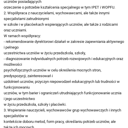
uczniów posiadających
orzeczenie o potrzebie kształcenia specjalnego w tym IPET i WOPFU.
2. Współpraca z nauczycielami, wychowawcami, ale także innymi
specjalistami zatrudnionymi
w szkole i w placówkach wspierających uczniów, ale także z rodzicami
oraz uczniami.
W ramach współpracy:
- rekomendowanie dyrektorowi działań w zakresie zapewniania aktywnego
i pełnego
uczestnictwa uczniów w życiu przedszkola, szkoły,
- diagnozowanie indywidualnych potrzeb rozwojowych i edukacyjnych oraz
możliwości
psychofizycznych uczniów w celu określenia mocnych stron,
predyspozycji, zainteresowań i
uzdolnień uczniów, przyczyn niepowodzeń edukacyjnych lub trudności w
funkcjonowaniu
uczniów, w tym barier i ograniczeń utrudniających funkcjonowanie ucznia
i jego uczestnictwo
w życiu przedszkola, szkoły i placówki.
3. Wspieranie nauczycieli, wychowawców grup wychowawczych i innych
specjalistów w
kontekście doboru metod, form pracy, określaniu potrzeb uczniów, ale
także ich mocnych