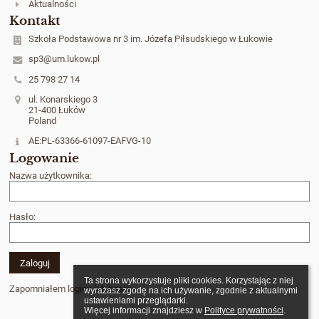
Aktualności
Kontakt
Szkoła Podstawowa nr 3 im. Józefa Piłsudskiego w Łukowie
sp3@um.lukow.pl
25 798 27 14
ul. Konarskiego 3
21-400 Łuków
Poland
AE:PL-63366-61097-EAFVG-10
Logowanie
Nazwa użytkownika:
Hasło:
Ta strona wykorzystuje pliki cookies. Korzystając z niej 
Zapomniałem loginu lub hasła
wyrażasz zgodę na ich używanie, zgodnie z aktualnymi 
ustawieniami przeglądarki.

Więcej informacji znajdziesz w 
Polityce prywatności
.