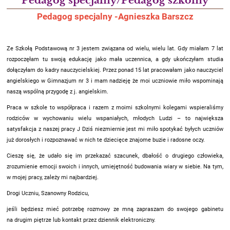
Pedagog specjalny/Pedagog szkolny
Pedagog specjalny -Agnieszka Barszcz
Ze Szkołą Podstawową nr 3 jestem związana od wielu, wielu lat. Gdy miałam 7 lat
rozpoczęłam tu swoją edukację jako mała uczennica, a gdy ukończyłam studia
dołączyłam do kadry nauczycielskiej. Przez ponad 15 lat pracowałam jako nauczyciel
angielskiego w Gimnazjum nr 3 i mam nadzieję że moi uczniowie miło wspominają
naszą wspólną przygodę z j. angielskim.
Praca w szkole to współpraca i razem z moimi szkolnymi kolegami wspieraliśmy
rodziców w wychowaniu wielu wspaniałych, młodych Ludzi – to największa
satysfakcja z naszej pracy J Dziś niezmiernie jest mi miło spotykać byłych uczniów
już dorosłych i rozpoznawać w nich te dziecięce znajome buzie i radosne oczy.
Cieszę się, że udało się im przekazać szacunek, dbałość o drugiego człowieka,
zrozumienie emocji swoich i innych, umiejętność budowania wiary w siebie. Na tym,
w mojej pracy, zależy mi najbardziej.
Drogi Uczniu, Szanowny Rodzicu,
jeśli będziesz mieć potrzebę rozmowy ze mną zapraszam do swojego gabinetu
na drugim piętrze lub kontakt przez dziennik elektroniczny.