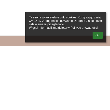
Ta strona wykorzystuje pliki cookies. Korzystając z niej 
wyrażasz zgodę na ich używanie, zgodnie z aktualnymi 
ustawieniami przeglądarki.

Więcej informacji znajdziesz w 
Polityce prywatności
.
OK
wanie
zwa
ka:
ło:
m loginu lub hasła