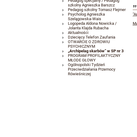
Specjaliści
Pedagog specjalny / Pedagog
szkolny Agnieszka Barszcz
Pedagog szkolny Tomasz Flejmer
szkolni
Psycholog Agnieszka
"A
Szelągowska-Wais
Logopeda Aldona Nowicka /
MA
Jolanta Klajda Rubacha
Aktualności
Dziecięcy Telefon Zaufania
OTWARCIE O ZDROWIU
PSYCHICZNYM
„Archipelag skarbów” w SP nr 3
PROGRAM PROFILAKTYCZNY
MŁODE GŁOWY
Ogólnopolski Tydzień
Przeciwdziałania Przemocy
Rówieśniczej