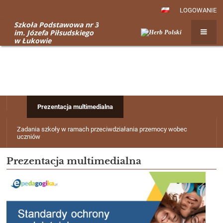
LOGOWANIE
Szkoła Podstawowa nr 3
im. Józefa Piłsudskiego
w Łukowie
Standardy&nbsp;Ochrony&nbsp;Małolet
-
Prezentacja
multimedialna
|
Prezentacja multimedialna
Szkoła
Podstawowa
Zadania szkoły w ramach przeciwdziałania przemocy wobec
nr
uczniów
3
Prezentacja multimedialna
im.
Józefa
Piłsudskiego
w
Łukowie