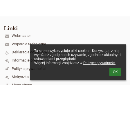
Linki
Webmaster
Wsparcie techniczne
Ta strona wykorzystuje pliki cookies. Korzystając z niej 
Deklaracja dostępności
wyrażasz zgodę na ich używanie, zgodnie z aktualnymi 
ustawieniami przeglądarki.

Informacje prawne
Więcej informacji znajdziesz w 
Polityce prywatności
.
Polityka prywatności
OK
Metryczka
Mapa strony
O szkole
Kontakt
Aktualności
Kontakt
Szkoła Podstawowa nr 3 im. Józefa Piłsudskiego w Łukowie