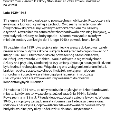
tym też roku kierownik szkoły Stanisław Kruczek zmienił nazwisko
na Wirski.
Lata 1939-1945
31 sierpnia 1939 roku ogłoszono powszechną mobilizację. Rozpoczęła się
ewakuacja ludności cywilnej z zachodu. Ówczesny minister oświaty
Świętochowski przesunął wydanym rozporządzeniem rok szkolny
o tydzień. 4 września 28 samolotów zbombardowało dzielnicę kolejową, w
tym budynek szkolny, na który spadło 15 bomb. Wszystkie szkoły w
mieście zostały zamknięte do 1 lutego 1940 z powodu braku lokali.
15 października 1939 roku wojska niemieckie weszły do Łukowa i zajęły
niezniszczone budynki szkolne i urzędy. Naukę zaczęto organizować od 1
lutego 1940 roku. Utworzono szkołę powszechną sześcioklasową,
do której uczęszczało 232 dzieci. Nauka odbywała się w budynkach
Szkoły nr 4 przy ulicy Stodolnej na trzy zmiany. Sytuacja nauczycieli i dzieci
była trudna i niebezpieczna. Wiązała się ona z ciągłymi zmianami lokali,
brakiem opału, sprzętu szkolnego i książek, nękającym głodem
i chorobami i przede wszystkim ciągłymi łapankami młodzieży
i nauczycieli oraz aresztowaniem i wywożeniem do obozów
koncentracyjnych i Niemiec.
24 kwietnia 1944 roku, po silnym ostrzale artyleryjskim i zbombardowaniu
miasta, Łuków został wyzwolony. Już od września 1944 r. Szkoła
Powszechna nr 3 im. J. Piłsudskiego rozpoczęła zajęcia lekcyjne. Wiosną
1945r., z inicjatywy zarządu miasta i burmistrza Tadeusza Jarosa oraz
rodziców i nauczycieli, doprowadzono zdewastowane w okresie wojny
budynki szkolne przy ulicy Kościuszki 6 do stanu użyteczności.