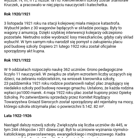
wyższe: IV, III, II i 2 niższe: Ia i Ib. Kierownikiem szkoły został Stanisław
Kruczek, a pracowało w niej pięciu nauczycieli i katechetka.
Rok 1920/1921
3 listopada 1921 roku na stacji kolejowej miała miejsce katastrofa.
Wybuchł jeden z 30 wagonów będących w składzie pociągu. Były to
wagony z amunicją. Dzięki szybkiej interwencji kolejarzy odczepiono
pozostałe. Nietrudno sobie wyobrazić losy mieszkańców, gdyby cały skład
wybuchł. W tym samym roku narodził się pomysł o zakupieniu placu
pod budowę szkoły. Dopiero 21 lutego 1922 roku został oficjalnie
sporządzony akt kupna.
Rok 1921/1922
W 9 oddziałach rozpoczęło naukę 362 uczniów. Grono pedagogiczne
liczyło 11 nauczycieli. W związku ze stałym wzrostem liczby uczących się
dzieci, na zebraniu rodzicielskim, na wniosek kierownika szkoły,
23 października 1921 roku rodzice postanowili nabyć plac znajdujący się
niedaleko szkoły pod budowę nowego gmachu. Ustalono, że każda rodzina
wpłaci po1000 marek. 4 maja 1922 roku plac został kupiony przez Opiekę
Szkolną. Po zatwierdzeniu sprzedaży przez Komitet Rządzący
Towarzystwa Gniazd Sierocych został sporządzony akt rejentalny na mocy,
którego szkoła otrzymała plac o powierzchni 5.142. 82 m².
Lata 1922-1926
Nastąpił dalszy rozwój szkoły. Zwiększyła się liczba uczniów do 445, w
tym 244 chłopców i 201 dziewcząt. Byli to uczniowie wyznania rzymsko-
katolickiego, prawosławnego, ewangelickiego i mojżeszowego. Kadra