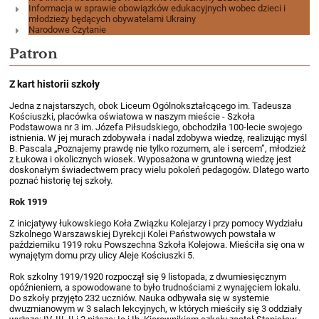
Informacja w sprawie obowiązków edukacyjnych wobec dzieci i
młodzieży będących obywatelami Ukrainy
Narodowe Czytanie
Patron
Z kart historii szkoły
Jedna z najstarszych, obok Liceum Ogólnokształcącego im. Tadeusza
Kościuszki, placówka oświatowa w naszym mieście - Szkoła
Podstawowa nr 3 im. Józefa Piłsudskiego, obchodziła 100-lecie swojego
istnienia. W jej murach zdobywała i nadal zdobywa wiedzę, realizując myśl
B. Pascala „Poznajemy prawdę nie tylko rozumem, ale i sercem”, młodzież
z Łukowa i okolicznych wiosek. Wyposażona w gruntowną wiedzę jest
doskonałym świadectwem pracy wielu pokoleń pedagogów. Dlatego warto
poznać historię tej szkoły.
Rok 1919
Z inicjatywy łukowskiego Koła Związku Kolejarzy i przy pomocy Wydziału
Szkolnego Warszawskiej Dyrekcji Kolei Państwowych powstała w
październiku 1919 roku Powszechna Szkoła Kolejowa. Mieściła się ona w
wynajętym domu przy ulicy Aleje Kościuszki 5.
Rok szkolny 1919/1920 rozpoczął się 9 listopada, z dwumiesięcznym
opóźnieniem, a spowodowane to było trudnościami z wynajęciem lokalu.
Do szkoły przyjęto 232 uczniów. Nauka odbywała się w systemie
dwuzmianowym w 3 salach lekcyjnych, w których mieściły się 3 oddziały