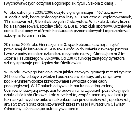
i wychowawczych otrzymała ogólnopolski tytuł „ Szkoła z klasą”.
W roku szkolnym 2005/2006 uczyło się w gimnazjum 467 uczniów w
18 oddziałach, kadra pedagogiczna liczyła 19 nauczycieli dyplomowanych,
11 mianowanych, 9 kontraktowych i 2 stażystów. W szkole działały liczne
koła zainteresowań, szkolny chór, 72 ŁGHD oraz klub sportowy. Uczniowie
odnosili sukcesy w różnych konkursach przedmiotowych i reprezentowali
szkołę na forum miasta.
20 marca 2006 roku Gimnazjum nr 3, spadkobierca dawnej „ Trójki”
powołanej do istnienia w 1919 roku wróciło do imienia dawnego patrona
i wraz z poświeceniem sztandaru otrzymało nazwę: Gimnazjum nr 3 im.
Józefa Piłsudskiego w Łukowie. Od 2007r. funkcję zastępcy dyrektora
szkoły sprawuje pani Agnieszka Oleśkiewicz.
W 95 roku swojego istnienia, roku jubileuszowym, gimnazjum tętni życiem.
341 uczniów zdobywa wiedzę i poszerza swoje horyzonty umysłowe
pod kierunkiem dobrze przygotowanej i wykształconej kadry
pedagogicznej. W 17 salach odbywa się nauka na jedną zmianę.
Uczniowie rozwijają swoje zainteresowania na zajęciach pozalekcyjnych,
działa chór, koło filmowe, koło strzeleckie, zespół taneczny. Nie brakuje
też naszych wychowanków na konkursach przedmiotowych, sportowych,
artystycznych oraz organizowanych przez miasto i Kuratorium Oświaty.
Odnosimy też znaczące sukcesy w sporcie.