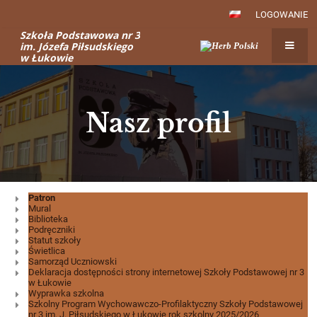
LOGOWANIE
Szkoła Podstawowa nr 3
im. Józefa Piłsudskiego
w Łukowie
Nasz profil
Nasz
Patron
Mural
profil
Biblioteka
Podręczniki
Statut szkoły
Świetlica
Samorząd Uczniowski
Deklaracja dostępności strony internetowej Szkoły Podstawowej nr 3
w Łukowie
Wyprawka szkolna
Szkolny Program Wychowawczo-Profilaktyczny Szkoły Podstawowej
nr 3 im. J. Piłsudskiego w Łukowie rok szkolny 2025/2026