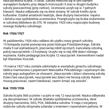
nauczycielska liczyła 15 osób. Szkoła mieściła się w tym samym
wynajętym budynku przy Alejach Kościuszki 5 oraz w drugim budynku
szkoły powszechnej (przy cerkwi). Uczniowie uczyli się w 7 pełnych
klasach. Nauka odbywała się na dwie zmiany. W szkole kwitło życie
kulturalne. Działał amatorski teatrzyk, dwie drużyny harcerskie: męska
i żeńska oraz spółdzielnia uczniowska. Powiększyła się liczba woluminów
w szkolnej bibliotece do 370. W sierpniu 1925 roku rozpoczęto budowę
nowego budynku szkolnego.
Rok 1926/1927
W październiku 1926 roku oddano do użytku nowy gmach szkolny.
15 listopada został poświęcony przez biskupa Przeździeckiego. Szkoła
miała 9 sal wykładowych, pracownię robót ręcznych, kancelarię szkolną,
pokój nauczycielski i 5 korytarzy. Uczyło się w niej 498 dzieci różnego
wyznania. Kadra pedagogiczna liczyła 12 nauczycieli. Kierownikiem nadal
był Stanisław Kruczek.
19 marca 1927 roku została odsłonięta w westybulu gmachu szkolnego
tablica marmurowa z popiersiem Marszałka Piłsudskiego i uzyskanym dla
szkoły jego autografem ze słowami: „Nauczyciele i dzieci stanowią szkołę.
Dzieci bez nauczycieli, nauczyciele bez dzieci nie tworzą szkoły. Razem
muszą pracować, razem biedować, razem śmiać się wesoło”.
Rok 1935/1936
Szkoła liczyła 568 uczniów i uczyło w niej 12 nauczycieli. Nauka odbywała
się dwuzmianowo. W szkole działała spółdzielnia uczniowska, dwie
drużyny harcerskie, SKO, PCK, biblioteka szkolna. 9 maja z inicjatywy
rodziców szkoła otrzymała sztandar z imieniem i nazwiskiem patrona. W