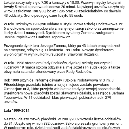
Lekcje zaczynały się o 7.30 a kończyły o 18.30. Przerwy między lekcjami
trwały 5 minut a przerwa obiadowa 20 minut. Najwięcej uczniów uczyło się
w roku szkolnym 1987/88, bo aż 1286 oraz 70 sześciolatków- co dawało
43 oddziały. Grono pedagogiczne liczyło 55 osób.
W roku szkolnym 1989/90 oddano o użytku nowa Szkołę Podstawową nr
5 w Łukowie, co spowodowało zmianę rejonizacji szkół oraz zmniejszenie
liczby dzieci i nauczycieli. Dyrektorem był Jerzy Zomer a zastępcami
Janina Popielewicz i Barbara Toporowicz.
Pożegnanie dyrektora Jerzego Zomera, który po 43 latach pracy odszedł
na emeryturę, odbyło się 11 kwietnia 1991 roku. Nowym dyrektorem
wyłonionym w wyniku konkursu został Sławomir Różalski.
W roku 1998 staraniem Rady Rodziców, dyrekcji szkoły, nauczycieli
i uczniów 19 marca szkoła odzyskała imię Józefa Piłsudskiego, a także
otrzymała sztandar ufundowany przez Radę Rodziców.
Rok 1999 przyniósł reformę oświaty i Szkoła Podstawowa nr 3 im. J.
Piłsudskiego przestała istnieć a na jej miejsce zostało powołane
Gimnazjum nr 3, które przejęło wieloletnie tradycje swojej poprzedniczki.
Dyrektorem nowej placówki został Sławomir Różalski, a zastępcą Barbara
Toporowicz. W 11 oddziałach klas pierwszych pobierało nauki 279
uczniów.
Lata 1999-2014
Nastąpił dalszy rozwój placówki. W 2001/2002 wzrosła liczba oddziałów
do 31. Uczyło się w nich 832 uczniów. Szkoła przeszła gruntowny remont.
W następnym roku dzięki realizacji zadań dydaktycznych, opiekuńczych