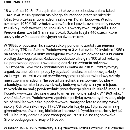
Lata 1945-1999
18 września 1948r.- Zarząd miasta Łukowa po odbudowaniu w latach
1947-1948 z ruin gmachu szkolnego zburzonego przez niemieckie
lotnictwo przekazał go władzom szkolnym Polski Ludowej. W roku
szkolnym 1950/1951 władze wojewódzkie i powiatowe zmieniły nazwę
ze Szkoły Podstawowej nr 3 na Szkołę Towarzystwa Przyjaciół Dzieci.
Kierownikiem został Stanisław Sokół. Szkoła liczyła 440 dzieci, które
uczyły się w 9 salach lekcyjnych na dwie zmiany.
W 1956r. w październiku nazwa szkoły ponownie została zmieniona
ze Szkoły TPD na Szkołę Podstawową nr 3 w Łukowie. 20 kwietnia 1958 r.
na zebraniu rodzicielskim wystąpiono z wnioskiem dokończenia budynku
według dawnego planu. Rodzice opodatkowali się na 100 zł od rodziny.
Do ponownego opodatkowania się doszło na zebraniu rodziców
16 listopada 1959 roku - podniesiono składkę do 200 zł. Poza tym były
organizowane różne imprezy by uzyskać fundusze na budowę szkoły.
24 lutego 1961 roku został przedłożony projekt planu rozbudowy szkoły
miejscowym władzom. Nie został on jednak zrealizowany, bo plany
urbanistyczne miasta przewidywały budowę szkoły w innym miejscu,
ze względu na małą powierzchnię posiadanego placu i bliskość stacji PKP.
Podjęto wówczas decyzję o gruntownym remoncie szkoły. W 1963 roku, 1
września Szkoła Podstawowa zgodnie z polityką ówczesnych władz, staje
się ośmioklasową szkołą podstawową. Następne lata to dalszy rozwój
szkoły. Od roku szkolnego 1978/79 szkoła liczyła już 13 pracowni, salę
gimnastyczną, świetlicę, bibliotekę i harcówki. Dyrektorem szkoły był już
od 10 lat Jerzy Zomer, a jego zastępcą od 1977r.-Celina Stępniewska.
Grono pedagogiczne liczyło 19 osób.
W latach 1981- 1989 zwiększyła się znacznie liczba uczniów i nauczycieli.