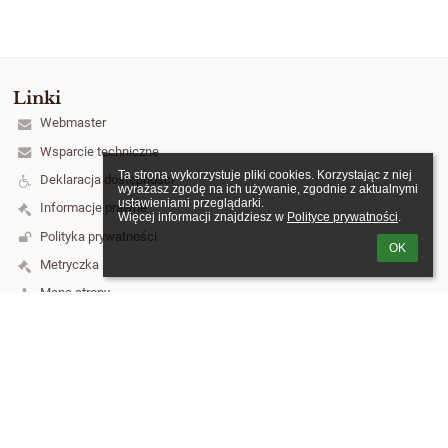
Linki
Webmaster
Wsparcie techniczne
Ta strona wykorzystuje pliki cookies. Korzystając z niej 
Deklaracja dostępności
wyrażasz zgodę na ich używanie, zgodnie z aktualnymi 
ustawieniami przeglądarki.

Informacje prawne
Więcej informacji znajdziesz w 
Polityce prywatności
.
Polityka prywatności
OK
Metryczka
Mapa strony
O szkole
Kontakt
Aktualności
Kontakt
Szkoła Podstawowa nr 3 im. Józefa Piłsudskiego w Łukowie