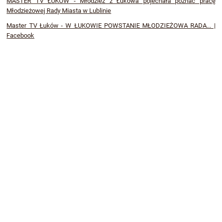
MASTER TV ŁUKÓW - Młodzież z Łukowa pojechała poznać pracę
Młodzieżowej Rady Miasta w Lublinie
Master TV Łuków - W ŁUKOWIE POWSTANIE MŁODZIEŻOWA RADA... |
Facebook